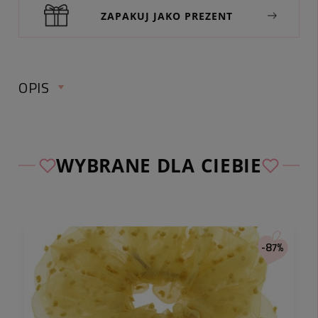
ZAPAKUJ JAKO PREZENT
OPIS
Wymiary
Długość ozdoby:
8,5 cm
Szerokość ozdoby:
3,2 cm
WYBRANE DLA CIEBIE
Kolor
Kolor przedmiotu:
niebieski,biały
Materiał
-87%
Materiał:
metal nieszlachetny, tkanina
Inne
zapięcie typu wsuwka