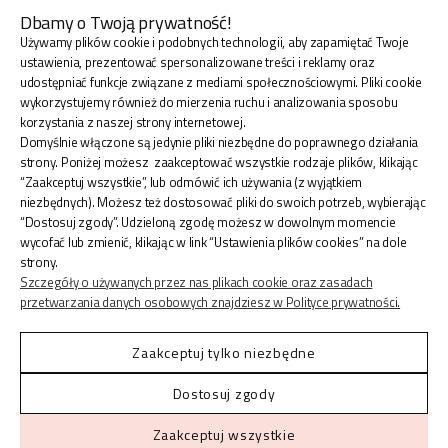
Dbamy o Twoją prywatność!
Używamy plików cookie i podobnych technologii, aby zapamiętać Twoje
BLINK SHOP Joanna Pradellok
, Dominów ul. Brylantowa
ustawienia, prezentować spersonalizowane treści i reklamy oraz
18 20-388 Lublin Polska
udostępniać funkcje związane z mediami społecznościowymi. Pliki cookie
wykorzystujemy również do mierzenia ruchu i analizowania sposobu
korzystania z naszej strony internetowej.
Domyślnie włączone są jedynie pliki niezbędne do poprawnego działania
strony. Poniżej możesz zaakceptować wszystkie rodzaje plików, klikając
“Zaakceptuj wszystkie”, lub odmówić ich używania (z wyjątkiem
ZAKUPY
niezbędnych). Możesz też dostosować pliki do swoich potrzeb, wybierając
“Dostosuj zgody”. Udzieloną zgodę możesz w dowolnym momencie
wycofać lub zmienić, klikając w link “Ustawienia plików cookies” na dole
INFORMACJE
strony.
Szczegóły o używanych przez nas plikach cookie oraz zasadach
przetwarzania danych osobowych znajdziesz w Polityce prywatności.
KONTO
Zaakceptuj tylko niezbędne
Dostosuj zgody
Shoper.pl
© 2026 Blinkshop ®
Zaakceptuj wszystkie
Made with
by
Mamezi Studio