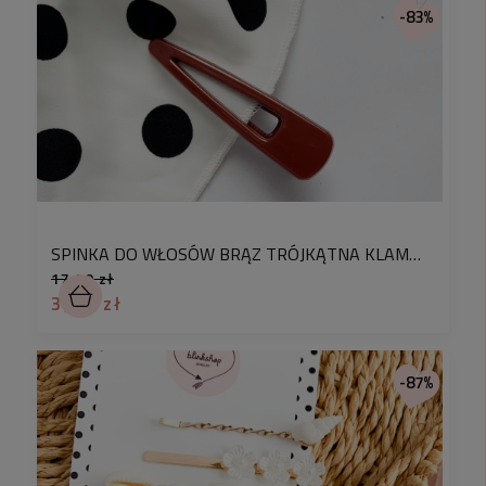
-83%
SPINKA DO WŁOSÓW BRĄZ TRÓJKĄTNA KLAMRA
17,90 zł
3,00 zł
-87%