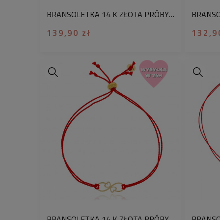
BRANSOLETKA 14 K ZŁOTA PRÓBY 585 TRZY KULECZKI CZERWONA JEDWABNA NIĆ
139,90 zł
132,9
BRANSOLETKA 14 K ZŁOTA PRÓBY 585 SERCE NIESKOŃCZONOŚĆ CZERWONA JEDWABNA NIĆ