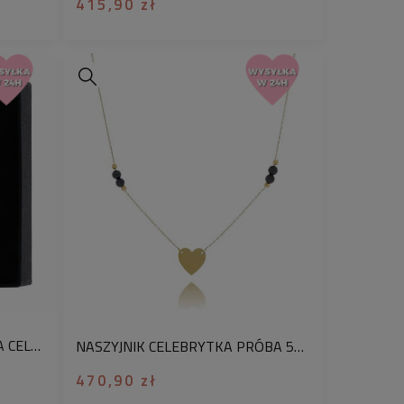
415,90 zł
NASZYJNIK ŁAŃCUSZEK ZŁOTA CELEBRYTKA MONETY PRÓBA 585
NASZYJNIK CELEBRYTKA PRÓBA 585 SERCE CZARNE KORALIKI
470,90 zł