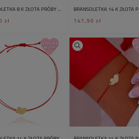
BRANSOLETKA 8 K ZŁOTA PRÓBY 333 JEDWABNA NIĆ DWA SERDUSZKA
0 zł
147,90 zł
BRANSOLETKA 14 K ZŁOTA PRÓBY 585 SERDUSZKA PEŁNE CZERWONA JEDWABNA NIĆ