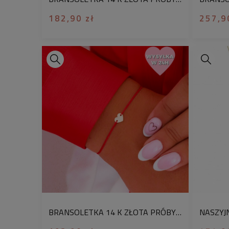
182,90 zł
257,9
BRANSOLETKA 14 K ZŁOTA PRÓBY 585 JEDWABNA NIĆ SERCE