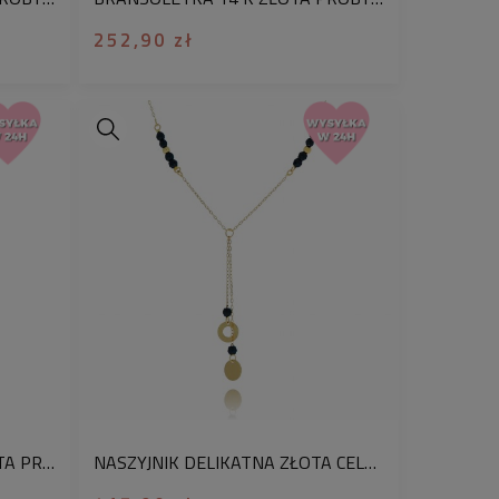
252,90 zł
NASZYJNIK CELEBRYTKA ZŁOTA PRÓBA 585 BODY CHAIN SERDUSZKA
NASZYJNIK DELIKATNA ZŁOTA CELEBRYTKA PRÓBA 585 BLASZKA