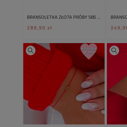
BRANSOLETKA ZŁOTA PRÓBY 585 Z GRAWEREM ŁAPKA CZWORONOGA CZERWONA JEDWABNA NIĆ
289,90 zł
349,9