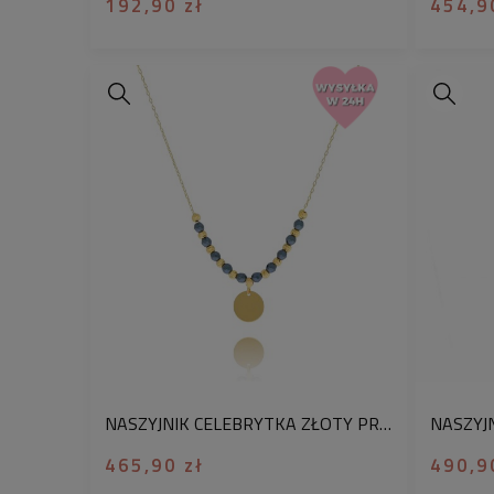
192,90 zł
454,9
NASZYJNIK CELEBRYTKA ZŁOTY PRÓBA 585 KÓŁECZKO KORALIKI
465,90 zł
490,9