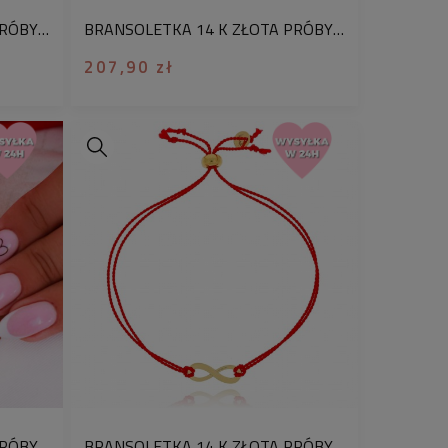
BRANSOLETKA 14 K ZŁOTA PRÓBY 585 DWA SERDUSZKA CZERWONA JEDWABNA NIĆ
BRANSOLETKA 14 K ZŁOTA PRÓBY 585 NIESKOŃCZONOŚĆ CZERWONA JEDWABNA NIĆ
207,90 zł
BRANSOLETKA 14 K ZŁOTA PRÓBY 585 JEDWABNA NIĆ SERDUSZKA PEŁNE
BRANSOLETKA 14 K ZŁOTA PRÓBY 585 JEDWABNA NIĆ NIESKOŃCZONOŚĆ