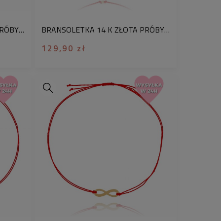
BRANSOLETKA 14 K ZŁOTA PRÓBY 585 MOTYLEK CZERWONA JEDWABNA NIĆ
BRANSOLETKA 14 K ZŁOTA PRÓBY 585 KULECZKA CZERWONA JEDWABNA NIĆ
129,90 zł