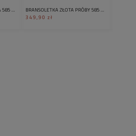
BRANSOLETKA ZŁOTA PRÓBA 585 DELIKATNE GWIAZDKI
BRANSOLETKA ZŁOTA PRÓBY 585 Z GRAWEREM KLASYCZNE SERCE CZERWONA JEDWABNA NIĆ
349,90 zł
252,90