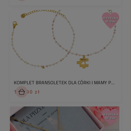
grawerujemy każdy egzemplarz.
♡
Grawery robione przez nas są
wyjątkowo
trwałe
dzięki zastosowaniu najnowszego lasera
polskiej produkcji o mocy 30 W. Nasze projekty
różnią się od tych wykonywanych na ploterach
grawerujących tym, że mają wyraźne precyzyjne
kontury, wyraźny głęboki ślad i przede
wszystkim
nie ścierają się podczas
noszenia.
Wykonujemy grawery tym samym
laserem którego używają państwowe urzędy
probiercze do znakowania biżuterii.
Ręcznie
KOMPLET BRANSOLETEK DLA CÓRKI I MAMY PUZZLE Z GRAWEREM STAL CHIRURGICZNA
rysujemy
nasze projekty co sprawia, że każda
sztuka staje się niepowtarzalną, precyzyjnie
184,90 zł
wykonaną pamiątką.
♡
Pamiętaj, że ze względu na indywidualny projekt
i wykonanie Twojego dodatku, czas realizacji dla
tego modelu może wynosić
3 dni robocze
. Każda
sztuka jest niepowtarzalna i wyjątkowa -