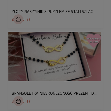
nasz instagram.
♡
Chcesz żeby Twój prezent był wyjątkowy?
ZŁOTY NASZYJNIK Z PUZZLEM ZE STALI SZLACHETNEJ
Skorzystaj z naszej usługi
pakowania na
87,90 zł
prezent!
Wybierz jedno z pudełek jubilerskich.
Dodatkowo bezpłatnie możesz spersonalizować
swoje zamówienie o ozdobny kartonik z dedykacją.
W komentarzu do zamówienia podaj numer kartki
prezentowej z galerii, a my zapakujemy na nią
zakupiony produkt. Pakowanie prezentów dla
Waszych bliskich to dla nas przyjemność.
BRANSOLETKA NIESKOŃCZONOŚĆ PREZENT DLA BABCI ZE STALI CHIRURGICZNEJ CZARNE KORALIKI
84,90 zł