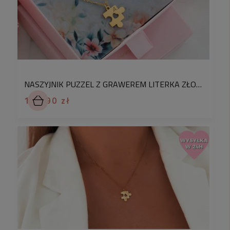
stworzona specjalnie dla Ciebie. Biżuteria z
podanymi przez klienta literkami, tekstem lub
grafiką do wygrawerowania
nie podlega
zwrotowi.
Personalizacja biżuterii to jedyny sposób na
nadanie jej wyjątkowego charakteru. Dzięki
NASZYJNIK PUZZEL Z GRAWEREM LITERKA ZŁOTY WISIOREK ZE STALI CHIRURGICZNEJ
personalizacji, biżuteria nie tylko pełni rolę ozdoby,
104,90 zł
lecz także
staje się wyrazem emocji, wspomnień
czy istotnych chwil w życiu.
Jest to doskonały
sposób na wyrażenie indywidualności, uczuć i
oddania dla naszych bliskich.
Personalizowana biżuteria to także niezwykły
prezent, ponieważ pokazuje, że poświęciliśmy czas
na wybór szczególnego detalu, co sprawia,
że upominek staje się bardziej wartościowy i
wyjątkowy. Chcesz zobaczyć jak wygląda cały
proces powstawania produktów - zapraszamy na