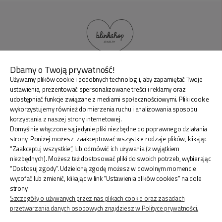
Oto odpowiedzi na najczęstsze pytania
dotyczące naszych produktów:
✅
Czy stal chirurgiczna uczula?
- Nie, Jest hipoalergiczna – mogą ją nosić osoby
cierpiące na
alergię kontaktową
Dbamy o Twoją prywatność!
Używamy plików cookie i podobnych technologii, aby zapamiętać Twoje
✅
Czy stal chirurgiczna zmienia kolor?
BLINK SHOP Joanna Pradellok
, Dominów ul. Brylantowa
ustawienia, prezentować spersonalizowane treści i reklamy oraz
18 20-388 Lublin Polska
-Nie, jest odporna na utlenianie –
nie zmienia
udostępniać funkcje związane z mediami społecznościowymi. Pliki cookie
wykorzystujemy również do mierzenia ruchu i analizowania sposobu
koloru w trakcie użytkowania.
Biżuteria ze stali
korzystania z naszej strony internetowej.
posiada swoją własną ochronę UV, która
Domyślnie włączone są jedynie pliki niezbędne do poprawnego działania
uniemożliwia zmiany kolorystyczne spowodowane
strony. Poniżej możesz zaakceptować wszystkie rodzaje plików, klikając
między innymi wpływem światła.
“Zaakceptuj wszystkie”, lub odmówić ich używania (z wyjątkiem
ZAKUPY
niezbędnych). Możesz też dostosować pliki do swoich potrzeb, wybierając
✅
Czy stal chirurgiczna rdzewieje?
“Dostosuj zgody”. Udzieloną zgodę możesz w dowolnym momencie
wycofać lub zmienić, klikając w link “Ustawienia plików cookies” na dole
-Nie, Jest odporna na korozję
– nie rdzewieje.
INFORMACJE
strony.
Szczegóły o używanych przez nas plikach cookie oraz zasadach
✅
Jak wygląda złocenie stali?
przetwarzania danych osobowych znajdziesz w Polityce prywatności.
KONTO
-Złocenie wykonane jest galwanicznie, w