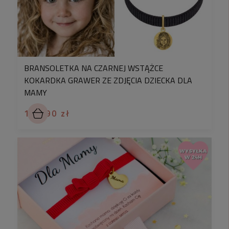
✅
Już po rozpakowaniu paczki zauważysz
najwyższą jakość bransoletki dzięki czemu nie
będziesz mogła się doczekać żeby ją założyć.
✅
Nie zapomnieliśmy o modnym designie, co
pozwoli Ci na uzupełnienie swojej stylizacji o
BRANSOLETKA NA CZARNEJ WSTĄŻCE
dodatek wpisujący się w aktualnie trendy!
KOKARDKA GRAWER ZE ZDJĘCIA DZIECKA DLA
MAMY
✅
Możesz wykorzystać to, że profesjonalnie
zapakowaliśmy ten model dzięki czemu możesz
139,90 zł
podarować go jako prezent bliskiej osobie.
To nie wszystko. Poznaj listę bonusów
Tak jak Ty uwielbiamy prezenty, dlatego jeżeli
zdecydujesz się na dołączenie do grona naszych
klientek otrzymasz wartościowe
bonusy
. Co mamy
na myśli? Oto one:
✅
rabat
na kolejne zakupy