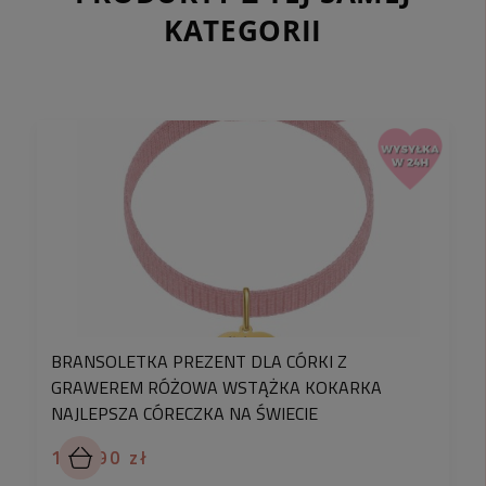
KATEGORII
✅ Sprawdź wymiary:
długość całkowita :
ok. 2 cm
długość/szerokość zawieszki:
max.
ok
. 1 cm / 0,9
cm
kolor:
złoty
materiał:
stal chirurgiczna 316L
Jeżeli jesteś kobietą kochającą
modne i atrakcyjne
cenowo dodatki
, ale nie wiesz czy ta bransoletka
BRANSOLETKA PREZENT DLA CÓRKI Z
to dobry wybór to koniecznie przeczytaj ten opis
GRAWEREM RÓŻOWA WSTĄŻKA KOKARKA
do końca.
NAJLEPSZA CÓRECZKA NA ŚWIECIE
Poznaj sekret kobiet, które przyciągają wzrok
modną biżuterią i tworzą z nią super stylówki!
109,90 zł