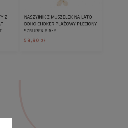
Y Z
NASZYJNIK Z MUSZELEK NA LATO
AT
BOHO CHOKER PLAŻOWY PLECIONY
T
SZNUREK BIAŁY
59,90 zł