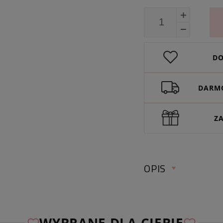
DO
DARMO
Z
OPIS
WYBRANE DLA CIEBIE