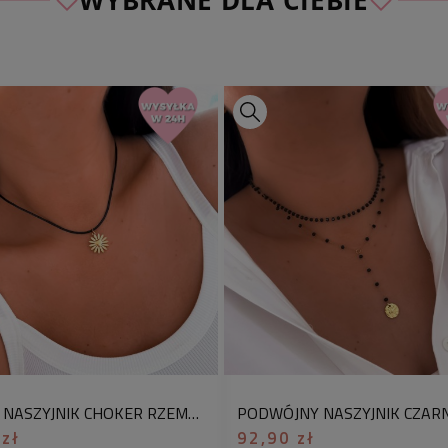
✅ Sprawdź wymiary
długość naszyjnika
cm)
długość ozdoby:
ok
kolor:
złoty, czarny
materiał:
stal chiru
sznurek
Oferta dotyczy 1 szt
Ten wyjątkowy naszy
miłośników morskich
z motywami morskim 
że świetnie podkreśl
chirurgicznej, jest ni
CZARNY NASZYJNIK CHOKER RZEMYK STOKROTKA ZAWIESZKA STAL CHIRURGICZNA
odporny na codzienne
 zł
92,90 zł
osób, które śledzą n