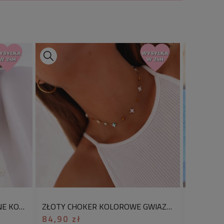
:
:
ok. 45 cm (w tym regulacja ok. 5
. 1 cm
rgiczna, woskowany bawełniany
 naszyjnika.
jnik to prawdziwa perełka dla
, letnich klimatów. Modne zawieszki
dodają mu charakteru i sprawiają,
i każdą stylizację. Wykonany ze stali
e tylko elegancki, ale też trwały i
PODWÓJNY NASZYJNIK CZARNE KORALIKI BODY CHAIN Z BLASZKĄ ZE STALI CHIRURGICZNEJ
ZŁOTY CHOKER KOLOROWE GWIAZDKI KAMIENIE STAL CHIRURGICZNA
 noszenie. To idealny dodatek dla
84,90 zł
79,90 z
ajmodniejsze trendy!