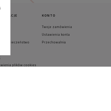
j
FORMACJE
KONTO
takt
Twoje zamówienia
NIE
Ustawienia konta
R bezpieczeństwo
Przechowalnia
duktów
g
awienia plików cookies
tyka prywatności
ulamin