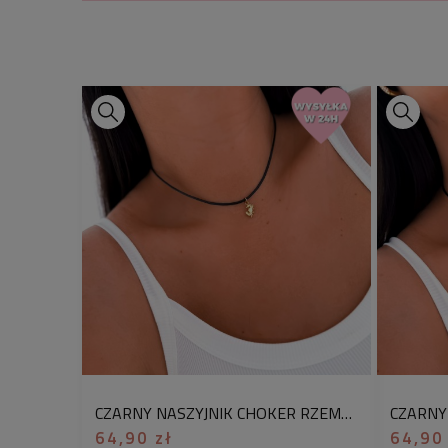
CZARNY NASZYJNIK CHOKER RZEMYK ZŁOTY KRAB STAL CHIRURGICZNA
64,90 zł
64,90