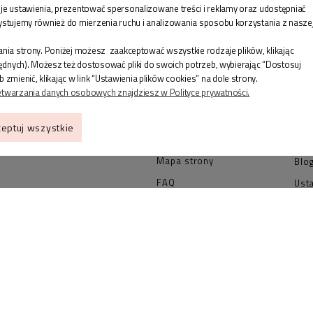
je ustawienia, prezentować spersonalizowane treści i reklamy oraz udostępniać
ystujemy również do mierzenia ruchu i analizowania sposobu korzystania z nasze
ZAKUPY
IN
nia strony. Poniżej możesz zaakceptować wszystkie rodzaje plików, klikając
będnych). Możesz też dostosować pliki do swoich potrzeb, wybierając “Dostosuj
Jak wybrać rozmiar
Kon
enić, klikając w link “Ustawienia plików cookies” na dole strony.
etwarzania danych osobowych znajdziesz w Polityce prywatności.
pierścionka?
OPI
towa
Jak wybrać rozmiar
GSP
eptuj wszystkie
bransoletki?
pro
Mapa strony
Blo
FAQ
Ust
nkshop.pl
Zwroty i reklamacje
Poli
O nas
Reg
Status przesyłki
Czas i koszty dostawy
Formy płatności
Regulamin