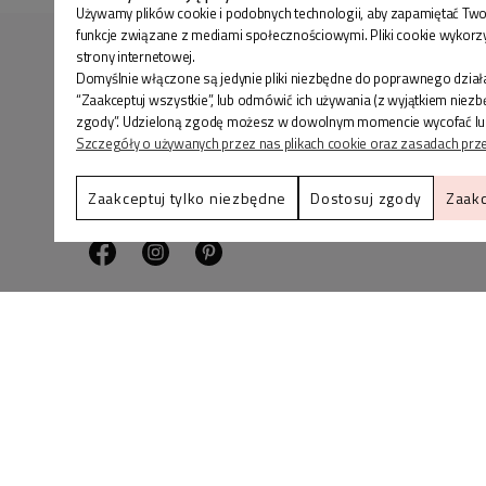
Używamy plików cookie i podobnych technologii, aby zapamiętać Two
funkcje związane z mediami społecznościowymi. Pliki cookie wykorz
strony internetowej.
Domyślnie włączone są jedynie pliki niezbędne do poprawnego działa
“Zaakceptuj wszystkie”, lub odmówić ich używania (z wyjątkiem niez
zgody”. Udzieloną zgodę możesz w dowolnym momencie wycofać lub zmi
Szczegóły o używanych przez nas plikach cookie oraz zasadach prz
BLINK SHOP Joanna Pradellok
, Dominów ul. Brylan
Zaakceptuj tylko niezbędne
Dostosuj zgody
Zaakc
18 20-388 Lublin Polska
Zadzwoń do nas
lub napisz
+48 536-088-901
info@bli