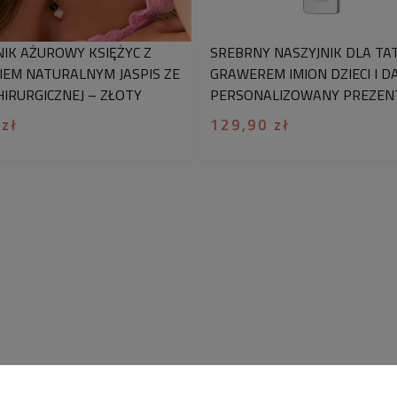
NIK AŻUROWY KSIĘŻYC Z
SREBRNY NASZYJNIK DLA TAT
IEM NATURALNYM JASPIS ZE
GRAWEREM IMION DZIECI I D
HIRURGICZNEJ – ZŁOTY
PERSONALIZOWANY PREZEN
NIK DAMSKI
 zł
129,90 zł