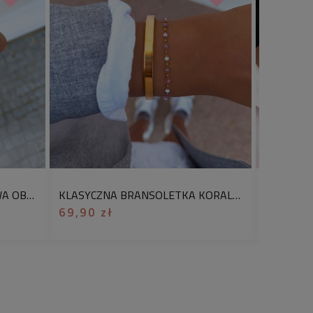
rgiczna pozłacana 316L, akryl
tuki produktu, bez opakowania
 chcesz je dodać, wybierz w koszyku
 prezent”
.
legancka bransoletka wykonana z
irurgicznej 316L
, która łączy klasykę
. Jej minimalistyczny design
zwykle uniwersalna – doskonale
ziennych stylizacji, jak i
PIERŚCIONEK ZŁOTA AŻUROWA OBRĄCZKA BOHO STAL CHIRURGICZNA
KLASYCZNA BRANSOLETKA KORALIKI BEŻOWE STAL CHIRURGICZNA POZŁACANA 316L
69,90 zł
92,90 z
drobne koraliki w szlifie
pięknie lśnią pod każdym kątem,
katnego, kobiecego uroku. Dzięki
ukłej formie świetnie prezentuje się
, jak i w zestawieniu z innymi