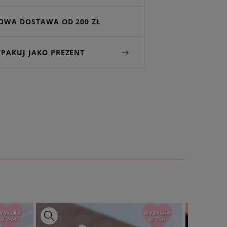
WA DOSTAWA OD 200 ZŁ
APAKUJ JAKO PREZENT
bransoletki
max. ok. 21 cm (w tym regulacja 5
owy