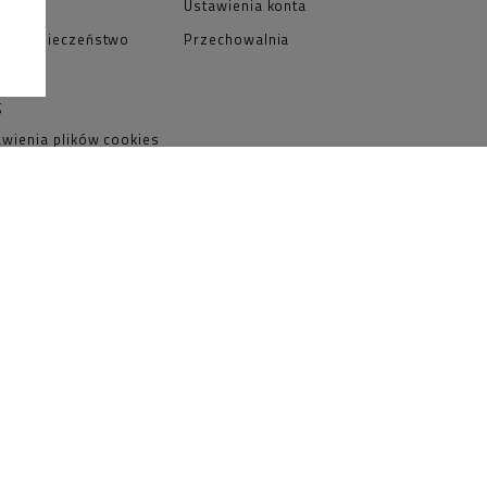
NIE
Ustawienia konta
R bezpieczeństwo
Przechowalnia
duktów
g
awienia plików cookies
tyka prywatności
ulamin
Made with
by
Mamezi Studio