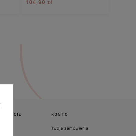
104,90 zł
j
FORMACJE
KONTO
takt
Twoje zamówienia