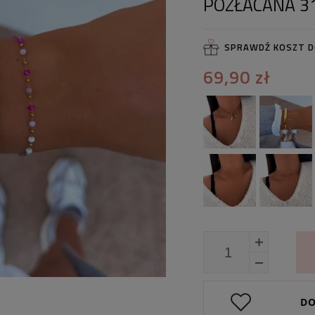
POZŁACANA 3
SPRAWDŹ KOSZT 
69,90 zł
DO