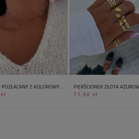
materiał:
stal chiru
Oferta dotyczy 1 sz
prezentowego. Jeśli
opcję
„zapakuj jako
Prosta, a zarazem e
pozłacanej stali ch
z subtelnym blaskiem
sprawia, że jest nie
pasuje zarówno do cod
CHOKER POZŁACANY Z KOLOROWYMI PEREŁKAMI – BIŻUTERIA RĘCZNIE ROBIONA
eleganckich kreacji.
 zł
71,90 zł
Bransoletkę zdobią
fasetowym
, które 
dodając całości deli
swojej lekkości i sm
zarówno samodzielnie