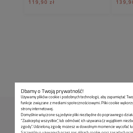
119,90 zł
139,9
Dbamy o Twoją prywatność!
Używamy plików cookie i podobnych technologii, aby zapamiętać Two
funkcje związane z mediami społecznościowymi. Pliki cookie wykorz
strony internetowej.
Domyślnie włączone są jedynie pliki niezbędne do poprawnego działa
“Zaakceptuj wszystkie”, lub odmówić ich używania (z wyjątkiem niez
zgody”. Udzieloną zgodę możesz w dowolnym momencie wycofać lub zmi
Szczegóły o używanych przez nas plikach cookie oraz zasadach prz