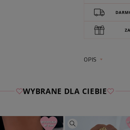
DARMO
Z
OPIS
WYBRANE DLA CIEBIE
Sprawdź wymiary 
długość całkowita:
cm)
kolor:
złoty, fiolet