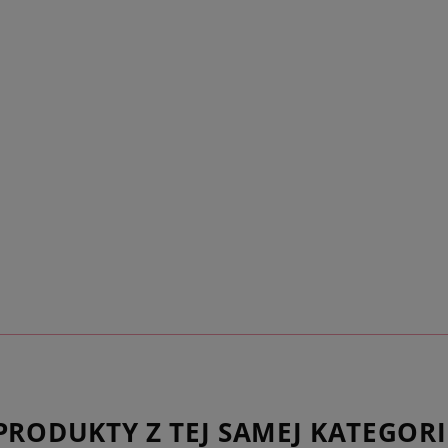
bransoletkami.
Dlaczego warto wyb
wykonana z pozł
trwała i odpor
prosta i klasyc
z mody,
drobne koraliki
odbijają światło
idealna zarówno
kreacji,
regulowana dł
w komplecie do
samej kolekcji
tworzona ręcz
wprowadzić mod
na życzenie pa
– wystarczy w
PRODUKTY Z TEJ SAMEJ KATEGORI
zapakować jak