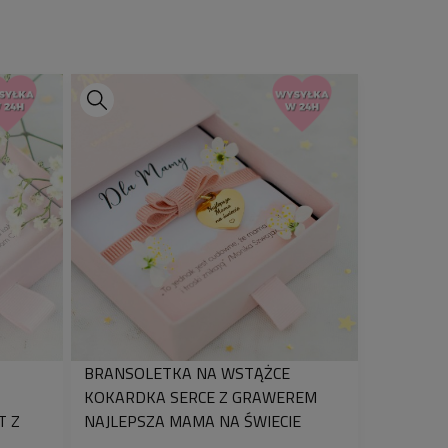
w nowoczesnym wydaniu – wybierz
oda subtelnego blasku każdej
sz się biżuterią, która podkreśli
BRANSOLETKA NA WSTĄŻCE
KOKARDKA SERCE Z GRAWEREM
T Z
NAJLEPSZA MAMA NA ŚWIECIE
EM