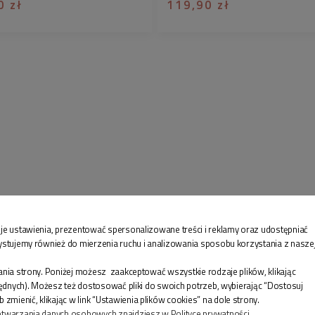
0 zł
119,90 zł
je ustawienia, prezentować spersonalizowane treści i reklamy oraz udostępniać
ystujemy również do mierzenia ruchu i analizowania sposobu korzystania z nasze
ZAKUPY
IN
nia strony. Poniżej możesz zaakceptować wszystkie rodzaje plików, klikając
będnych). Możesz też dostosować pliki do swoich potrzeb, wybierając “Dostosuj
Jak wybrać rozmiar
Kon
enić, klikając w link “Ustawienia plików cookies” na dole strony.
etwarzania danych osobowych znajdziesz w Polityce prywatności.