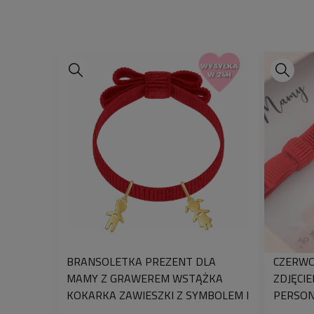
BRANSOLETKA PREZENT DLA
CZERWO
MAMY Z GRAWEREM WSTĄŻKA
ZDJĘCI
KOKARKA ZAWIESZKI Z SYMBOLEM I
PERSON
INICJAŁAMI DZIECI
MAMY