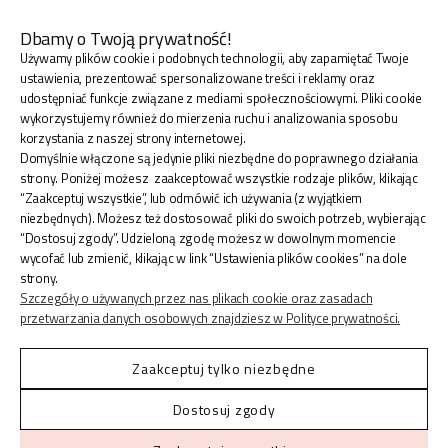
Dbamy o Twoją prywatność!
Używamy plików cookie i podobnych technologii, aby zapamiętać Twoje
BLINK SHOP Joanna Pradellok
, Dominów ul. Brylantowa
ustawienia, prezentować spersonalizowane treści i reklamy oraz
18 20-388 Lublin Polska
udostępniać funkcje związane z mediami społecznościowymi. Pliki cookie
wykorzystujemy również do mierzenia ruchu i analizowania sposobu
korzystania z naszej strony internetowej.
Domyślnie włączone są jedynie pliki niezbędne do poprawnego działania
strony. Poniżej możesz zaakceptować wszystkie rodzaje plików, klikając
“Zaakceptuj wszystkie”, lub odmówić ich używania (z wyjątkiem
ZAKUPY
niezbędnych). Możesz też dostosować pliki do swoich potrzeb, wybierając
“Dostosuj zgody”. Udzieloną zgodę możesz w dowolnym momencie
wycofać lub zmienić, klikając w link “Ustawienia plików cookies” na dole
INFORMACJE
strony.
Szczegóły o używanych przez nas plikach cookie oraz zasadach
przetwarzania danych osobowych znajdziesz w Polityce prywatności.
KONTO
Zaakceptuj tylko niezbędne
Dostosuj zgody
Shoper.pl
© 2026 Blinkshop ®