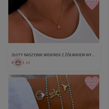
ZŁOTY NASZYJNIK WISIOREK Z ŻÓŁWIKIEM WYSADZANY KRYSZTAŁKAMI STAL CHIRURGICZNA
84,90 zł