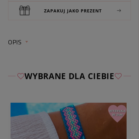
ZAPAKUJ JAKO PREZENT
OPIS
KOMPLET BRANSOLETEK NA NOGĘ
ŻÓŁW MUSZELKI SZNUREK KOLOR
WYBRANE DLA CIEBIE
NIEBIESKI
średnica wew. bez rozciągania:
ok. 5 cm
kolor:
niebieski, biały, srebrny
materiał:
akryl, żyłka, sznurek
regulacja:
węzeł przesuwny, żyłka