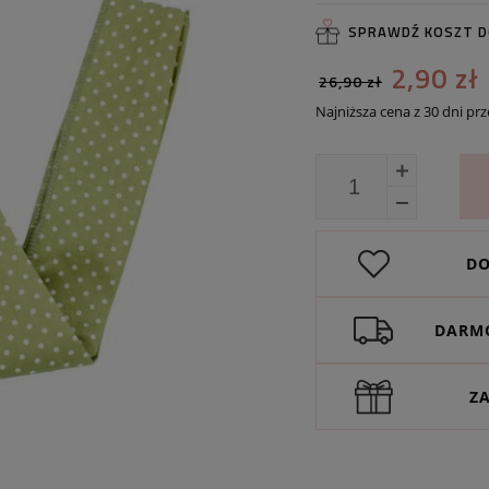
SPRAWDŹ KOSZT 
2,90 zł
26,90 zł
Najniższa cena z 30 dni pr
Jeżeli produkt jes
30 dni, wyświetlan
momentu, kiedy pr
sprzedaży.
DO
DARMO
Z