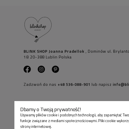
BLINK SHOP Joanna Pradellok
, Dominów ul. Brylan
18 20-388 Lublin Polska
Zadzwoń do nas
lub napisz
+48 536-088-901
info@bli
Dbamy o Twoją prywatność!
Używamy plików cookie i podobnych technologii, aby zapamiętać Two
funkcje związane z mediami społecznościowymi. Pliki cookie wykorz
strony internetowej.