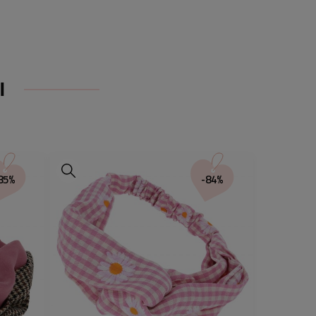
_____________________________________
I
SÓW USZY SKRĘCANA
WA
_____________________________________
85%
-84%