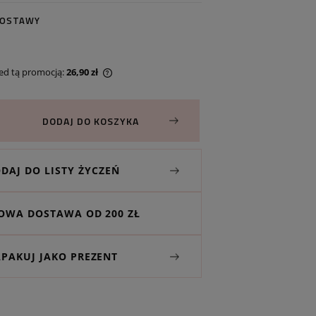
DOSTAWY
zed tą promocją:
26,90 zł
t sprzedawany krócej niż
a jest najniższa cena od
DODAJ DO KOSZYKA
odukt pojawił się w
DAJ DO LISTY ŻYCZEŃ
WA DOSTAWA OD 200 ZŁ
APAKUJ JAKO PREZENT