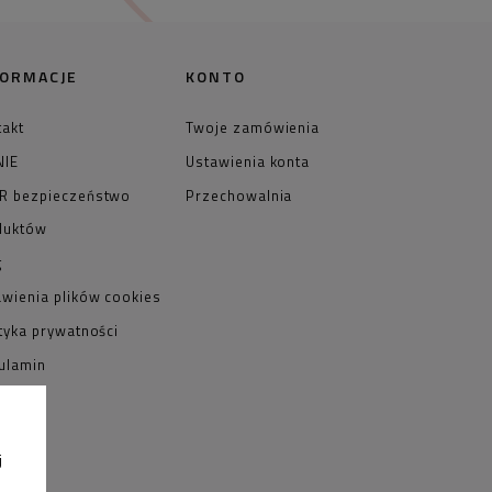
FORMACJE
KONTO
takt
Twoje zamówienia
NIE
Ustawienia konta
R bezpieczeństwo
Przechowalnia
duktów
g
awienia plików cookies
tyka prywatności
ulamin
j