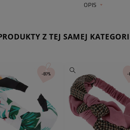
OPIS
_____________
PRODUKTY Z TEJ SAMEJ KATEGORI
OPASKA DO WŁO
KROPKI OLIWKO
_____________
-87%
-
długość/obwód:
szerokość :
kolor przedmiotu:
materiał: