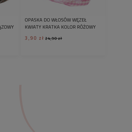
w, dla każdej z Nas!
OPASKA DO WŁOSÓW WĘZEŁ
ĄZOWY
KWIATY KRATKA KOLOR RÓŻOWY
3,90 zł
24,90 zł