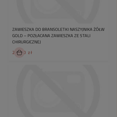
To nie jest zwykły brelok ze zdjęciem. To osobista
pamiątka, która:
– towarzyszy każdego dnia,
– przypomina o tym, co najważniejsze,
ZAWIESZKA DO BRANSOLETKI NASZYJNIKA ŻÓŁW
– zachowuje swoją czytelność i estetykę przez
GOLD – POZŁACANA ZAWIESZKA ZE STALI
lata,
CHIRURGICZNEJ
– z czasem staje się częścią codziennych rytuałów.
29,90 zł
Z naszego doświadczenia wiemy, że breloki z
grawerem zdjęcia wnuków są jednymi z najbardziej
poruszających i zapamiętywanych prezentów dla
kobiet.
CZAS REALIZACJI
Ze względu na indywidualny charakter projektu oraz
pracochłonny proces przygotowania grafiki, w
niektórych przypadkach czas realizacji może
wynosić
do 3 dni roboczych
. Każdy brelok