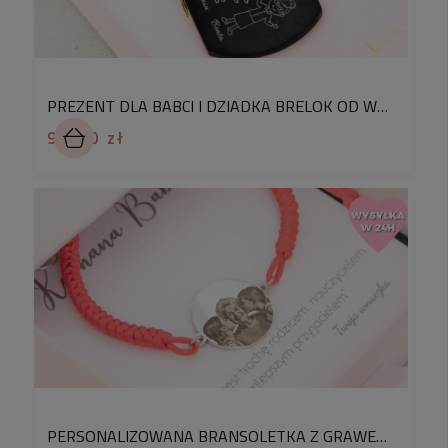
wypolerowana powierzchnia pięknie eksponuje
grawer i zachowuje estetyczny wygląd przez długi
czas. Solidne metalowe kółko zapewnia trwałość i
wygodę noszenia.
PREZENT DLA BABCI I DZIADKA BRELOK OD WNUKÓW GRAWER WASZEJ RODZINKI
Kształt serca jest delikatny i ponadczasowy, dzięki
99,90 zł
czemu brelok pozostaje elegancki i uniwersalny.
GRAWER ZDJĘCIA – ZUPEŁNIE INNY POZIOM
DETALU
Zdjęcie na breloku
nie jest wykonywane zwykłym
grawerem fotograficznym
, który często daje
płaski, mało czytelny efekt. Stosujemy
zaawansowaną, znacznie bardziej pracochłonną
technikę
, polegającą na przekształceniu fotografii
w precyzyjną grafikę przygotowywaną
indywidualnie pod metal.
Dzięki temu uzyskujemy:
PERSONALIZOWANA BRANSOLETKA Z GRAWEREM ZDJĘCIA DLA BABCI NA CZERWONYM SZNURECZKU