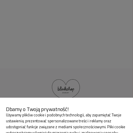
Dbamy o Twoją prywatność!
Używamy plików cookie i podobnych technologii, aby zapamiętać Twoje
BLINK SHOP Joanna Pradellok
, Dominów ul. Brylantowa
ustawienia, prezentować spersonalizowane treści i reklamy oraz
18 20-388 Lublin Polska
udostępniać funkcje związane z mediami społecznościowymi. Pliki cookie
wykorzystujemy również do mierzenia ruchu i analizowania sposobu