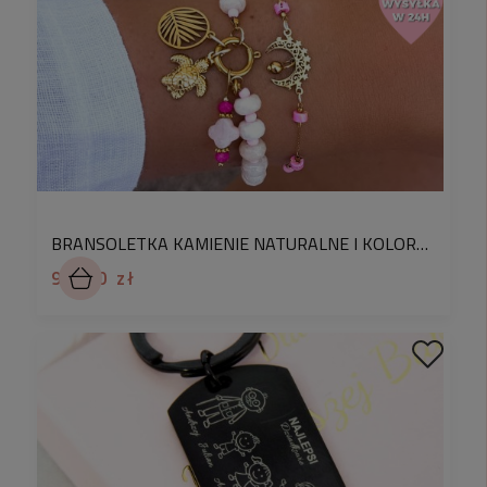
w koszyku opcję „zapakuj jako prezent”.
Są relacje, które nie potrzebują słów.
Personalizowany brelok dla babci w kształcie
serca
to subtelna, osobista pamiątka, która
każdego dnia przypomina o miłości, bliskości i więzi
z wnukami. To niewielki przedmiot, ale o ogromnym
znaczeniu – noszony przy kluczach, zawsze blisko.
BRANSOLETKA KAMIENIE NATURALNE I KOLOROWE KORALIKI LETNIA BEŻOWA BAZA DO ZAWIESZEK
Forma serca nie jest tu symbolem przypadkowym.
99,90 zł
Podkreśla emocje, troskę i ciepło, które naturalnie
kojarzą się z rolą babci. Brelok nie dominuje, nie
krzyczy formą – pozwala mówić wspomnieniom.
SPECYFIKACJA PRODUKTU
Brelok wykonany jest z wysokiej jakości stali
szlachetnej 316L w złotym kolorze, odpornej na
ścieranie i codzienne użytkowanie. Gładka,