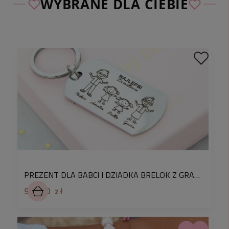
WYBRANE DLA CIEBIE
Sprawdź wymiary breloka:
wymiary zawieszki
:
2,1 cm x 2,1 cm
kolor:
złoty
materiały:
stal chirurgiczna 316L
uwagi:
prosimy o przesłanie zdjęcia w odpowiedzi na
maila potwierdzającego złożenie zamówienia
- im wyższa jakość zdjęcia tym bardziej
precyzyjny będzie grawer
nasze grawery nie wycierają się, nie blakną,
PREZENT DLA BABCI I DZIADKA BRELOK Z GRAWEREM WASZEJ RODZINY IMIONA WNUKÓW
nie zmieniają koloru - objęte są
dożywotnią
99,90 zł
gwarancją
opis dotyczy 1 szt. produktu bez pudełka
prezentowego. Jeśli chcesz je dodać, wybierz