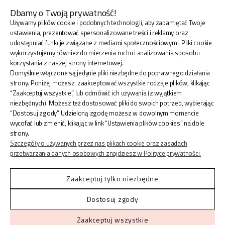
Dbamy o Twoją prywatność!
Używamy plików cookie i podobnych technologii, aby zapamiętać Twoje
BLINK SHOP Joanna Pradellok
, Dominów ul. Brylantowa
ustawienia, prezentować spersonalizowane treści i reklamy oraz
18 20-388 Lublin Polska
udostępniać funkcje związane z mediami społecznościowymi. Pliki cookie
wykorzystujemy również do mierzenia ruchu i analizowania sposobu
korzystania z naszej strony internetowej.
Domyślnie włączone są jedynie pliki niezbędne do poprawnego działania
strony. Poniżej możesz zaakceptować wszystkie rodzaje plików, klikając
“Zaakceptuj wszystkie”, lub odmówić ich używania (z wyjątkiem
ZAKUPY
niezbędnych). Możesz też dostosować pliki do swoich potrzeb, wybierając
“Dostosuj zgody”. Udzieloną zgodę możesz w dowolnym momencie
wycofać lub zmienić, klikając w link “Ustawienia plików cookies” na dole
INFORMACJE
strony.
Szczegóły o używanych przez nas plikach cookie oraz zasadach
przetwarzania danych osobowych znajdziesz w Polityce prywatności.
KONTO
Zaakceptuj tylko niezbędne
Dostosuj zgody
Shoper.pl
© 2026 Blinkshop ®
Zaakceptuj wszystkie