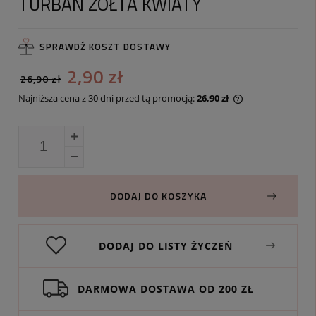
TURBAN ŻÓŁTA KWIATY
SPRAWDŹ KOSZT DOSTAWY
2,90 zł
26,90 zł
Najniższa cena z 30 dni przed tą promocją:
26,90 zł
Jeżeli produkt j
30 dni, wyświetl
momentu, kiedy 
sprzedaży.
DODAJ DO KOSZYKA
DODAJ DO LISTY ŻYCZEŃ
DARMOWA DOSTAWA OD 200 ZŁ