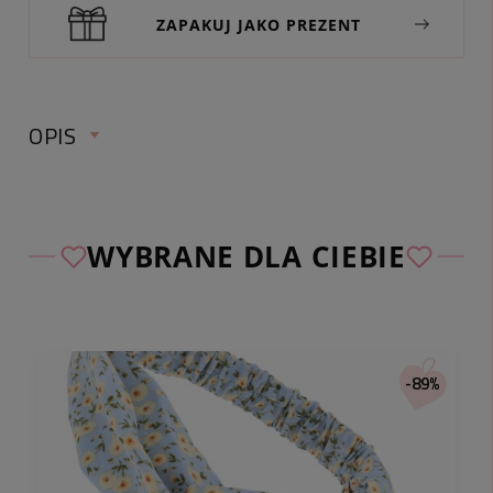
ZAPAKUJ JAKO PREZENT
OPIS
OPASKA DO WŁOSÓW WĘZEŁ
WYBRANE DLA CIEBIE
TURBAN ŻÓŁTA KWIATY
obwód bez rozciągania:
-89%
szerokość :
kolor przedmiotu:
materiał: