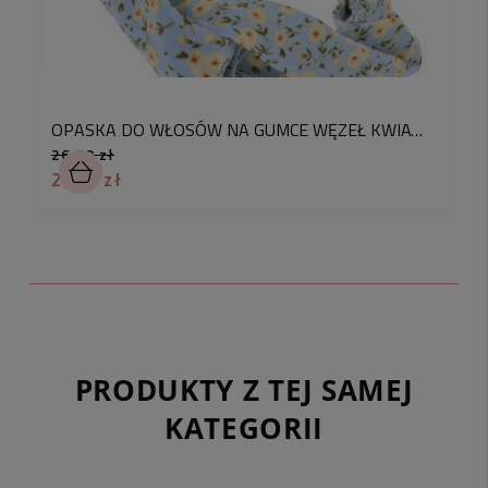
Wspaniały dodatek do włosów, który pokocha każda z
Nas! Ożywi każdą stylizację!
OPASKA DO WŁOSÓW NA GUMCE WĘZEŁ KWIATY BOHO KOLOR BŁĘKITNY
26,90 zł
2,90 zł
PRODUKTY Z TEJ SAMEJ
KATEGORII