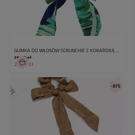
Modny dodatek do włosów, dla każdej z Nas!
GUMKA DO WŁOSÓW KOKARDKA MATERIAŁ
BRĄZOWA
2,90 zł
GUMKA DO WŁOSÓW SCRUNCHIE Z KOKARDKĄ TROPIKALNE KWIATY KOLOR GRANATOWY
21,90 zł
Cena regularna:
26,90 zł
Najniższa cena z 30 dni przed
21,90 zł
2,90 zł
obniżką:
DO KOSZYKA
-87%