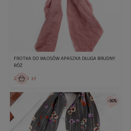
FROTKA DO WŁOSÓW APASZKA DŁUGA BRUDNY
RÓŻ
25,90 zł
-90%