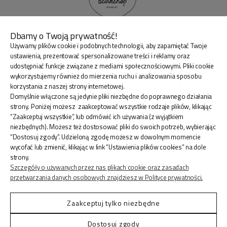
Dbamy o Twoją prywatność!
Używamy plików cookie i podobnych technologii, aby zapamiętać Twoje
BLINK SHOP Joanna Pradellok
, Dominów ul. Brylantowa
ustawienia, prezentować spersonalizowane treści i reklamy oraz
18 20-388 Lublin Polska
udostępniać funkcje związane z mediami społecznościowymi. Pliki cookie
wykorzystujemy również do mierzenia ruchu i analizowania sposobu
korzystania z naszej strony internetowej.
Domyślnie włączone są jedynie pliki niezbędne do poprawnego działania
strony. Poniżej możesz zaakceptować wszystkie rodzaje plików, klikając
“Zaakceptuj wszystkie”, lub odmówić ich używania (z wyjątkiem
ZAKUPY
niezbędnych). Możesz też dostosować pliki do swoich potrzeb, wybierając
“Dostosuj zgody”. Udzieloną zgodę możesz w dowolnym momencie
wycofać lub zmienić, klikając w link “Ustawienia plików cookies” na dole
INFORMACJE
strony.
Szczegóły o używanych przez nas plikach cookie oraz zasadach
przetwarzania danych osobowych znajdziesz w Polityce prywatności.
KONTO
Zaakceptuj tylko niezbędne
Dostosuj zgody