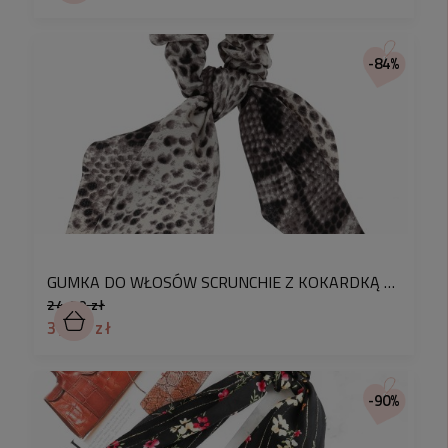
-84%
GUMKA DO WŁOSÓW SCRUNCHIE Z KOKARDKĄ WZORY KOLOR SZARY
24,90 zł
3,90 zł
-90%