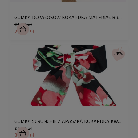
GUMKA DO WŁOSÓW KOKARDKA MATERIAŁ BRĄZOWA
21,90 zł
2,90 zł
-89%
GUMKA SCRUNCHIE Z APASZKĄ KOKARDKA KWIATY CZARNA
26,90 zł
2,90 zł