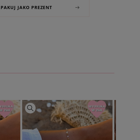
APAKUJ JAKO PREZENT
ą wizytówkę z osobistą dedykacją
torskich projektów. Nie
w koszyku do zakupionej biżuterii
i
umeru w komentarzu do