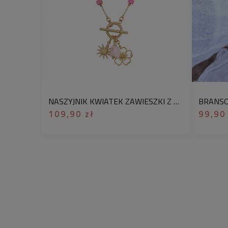
NASZYJNIK KWIATEK ZAWIESZKI Z KAMIENIEM NATURALNYM JASPIS ZE STALI CHIRURGICZNEJ – ZŁOTY NASZYJNIK DAMSKI
109,90 zł
99,90