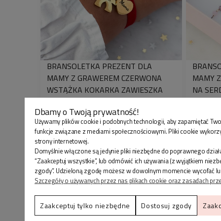
BRANSOLETKA PREZENT DLA
BRANSO
MAMY Z GRAWEREM CZERWONA
MAMY Z
WSTĄŻKA KOKARKA ZAWIESZKA
NA SER
CHŁOPIEC
119,90 zł
134,9
Dbamy o Twoją prywatność!
Używamy plików cookie i podobnych technologii, aby zapamiętać Two
funkcje związane z mediami społecznościowymi. Pliki cookie wykorz
strony internetowej.
Domyślnie włączone są jedynie pliki niezbędne do poprawnego działa
“Zaakceptuj wszystkie”, lub odmówić ich używania (z wyjątkiem niez
zgody”. Udzieloną zgodę możesz w dowolnym momencie wycofać lub zmi
Szczegóły o używanych przez nas plikach cookie oraz zasadach prz
Zaakceptuj tylko niezbędne
Dostosuj zgody
Zaakc