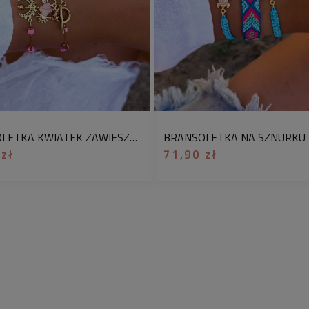
✅
Sprawdź wymia
długość całkowita:
regulacji )
szerokość ozdoby:
o
kolor:
złoty, wiele k
materiał:
stal chiru
BRANSOLETKA KWIATEK ZAWIESZKI Z KAMIENIEM NATURALNYM JASPIS ZE STALI CHIRURGICZNEJ – ZŁOTA BRANSOLETKA DAMSKA
Oferta dotyczy 1 szt
 zł
71,90 zł
Delikatny model wyk
żywych kolorach osa
stali chirurgicznej 
charakterem. Świetni
zestawieniu z inną 
warstwowe kompozycj
trwałość i odpornoś
kamienie dodają cał