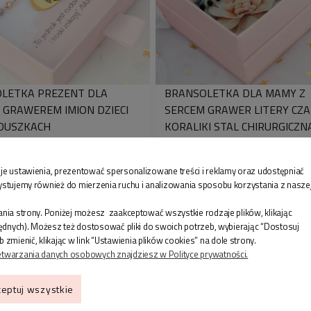
LETKA PREZENT DLA
BRANSOLETKA DLA MAMY Z
 GRAWEREM IMION DZIECI
SERCEM GRAWER LITERY CZ
DUSZKACH
KORALIKI STAL CHIRURGICZN
0 zł
94,90 zł
je ustawienia, prezentować spersonalizowane treści i reklamy oraz udostępniać
ystujemy również do mierzenia ruchu i analizowania sposobu korzystania z nasze
nia strony. Poniżej możesz zaakceptować wszystkie rodzaje plików, klikając
będnych). Możesz też dostosować pliki do swoich potrzeb, wybierając “Dostosuj
enić, klikając w link “Ustawienia plików cookies” na dole strony.
etwarzania danych osobowych znajdziesz w Polityce prywatności.
eptuj wszystkie