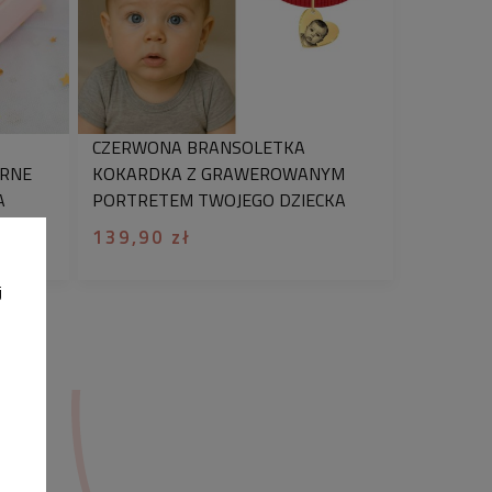
CZERWONA BRANSOLETKA
ARNE
KOKARDKA Z GRAWEROWANYM
A
PORTRETEM TWOJEGO DZIECKA
PREZENT DLA MAMY
139,90 zł
j