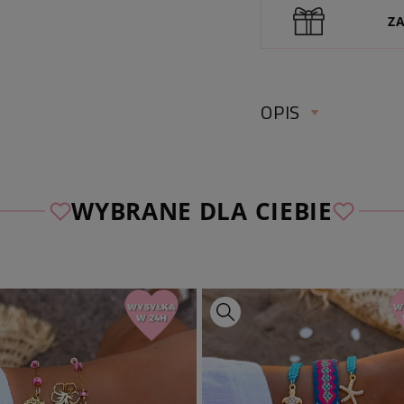
Z
OPIS
WYBRANE DLA CIEBIE
♡
Wybierz bezpłatn
spośród naszych au
zapomnij
dodać jej 
podać wybranego n
zamówienia.