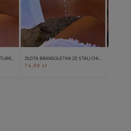
ry bransoletki
max. ok. 21 cm ( w tym 5 cm
k. 0,2 cm
olorów
rgiczna, mix kamieni naturalnych
BRANSOLETKA NA SZNURKU TURKUSOWA Z ŻÓŁWIKIEM PEREŁKI STAL CHIRURGICZNA
ZŁOTA BRANSOLETKA ZE STALI CHIRURGICZNEJ PUDROWE KWADRATOWE KORALIKI
 bransoletki.
74,90 zł
99,90 z
onany z naturalnych kamieni w
dzonych na subtelnym łańcuszku ze
zachwyca lekkością i uniwersalnym
e sprawdzi się zarówno solo, jak i w
biżuterią, tworząc efektowne
e. Stal chirurgiczna zapewnia
ć na codzienne użytkowanie, a
ości unikatowego wyrazu.