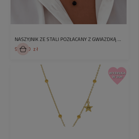
wyjątkowy. Chcesz zobaczyć jak wygląda cały
proces powstawania produktów - zapraszamy na
nasz instagram.
♡
Chcesz żeby Twój prezent był wyjątkowy?
NASZYJNIK ZE STALI POZŁACANY Z GWIAZDKĄ PERSONALIZOWANĄ KAMIEŃ CZARNY TURMALIN
Skorzystaj z naszej usługi
pakowania na
prezent!
Wybierz jedno z pudełek jubilerskich.
94,90 zł
Dodatkowo bezpłatnie możesz spersonalizować
swoje zamówienie o ozdobny kartonik z
dedykacją.
W komentarzu do zamówienia podaj
numer kartki prezentowej z galerii, a my
zapakujemy na nią zakupiony produkt
. Pakowanie
prezentów dla Waszych bliskich to dla nas
przyjemność.