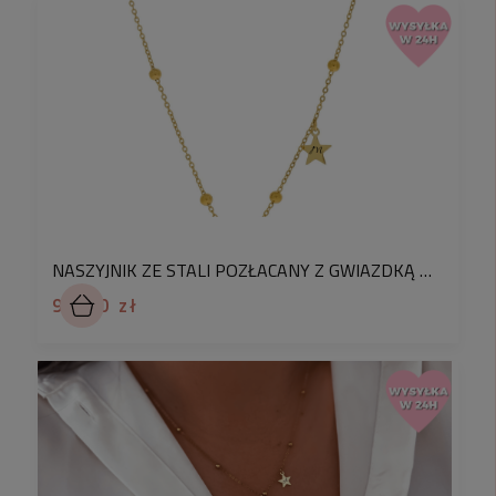
wszystkim
nie ścierają się podczas
noszenia.
Wykonujemy grawery tym samym
laserem którego używają państwowe urzędy
probiercze do znakowania biżuterii.
Ręcznie
rysujemy
nasze projekty co sprawia, że każda
sztuka staje się niepowtarzalną, precyzyjnie
wykonaną pamiątką.
Personalizacja biżuterii to jedyny sposób na
nadanie jej wyjątkowego charakteru. Dzięki
personalizacji, biżuteria nie tylko pełni rolę ozdoby,
NASZYJNIK ZE STALI POZŁACANY Z GWIAZDKĄ PERSONALIZOWANĄ I KWARCEM
lecz także
staje się wyrazem emocji, wspomnień
94,90 zł
czy istotnych chwil w życiu.
Jest to doskonały
sposób na wyrażenie indywidualności, uczuć i
oddania dla naszych bliskich.
Personalizowana biżuteria to także niezwykły
prezent, ponieważ pokazuje, że poświęciliśmy czas
na wybór szczególnego detalu, co sprawia,
że upominek staje się bardziej wartościowy i