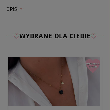
OPIS
WYBRANE DLA CIEBIE
✅ Sprawdź wymiary:
długość naszyjnika:
ok. 47 cm (w tym regulacja
ok. 5 cm)
długość ozdoby:
ok. cm
kolor:
złoty, fiolet
materiał:
stal chirurgiczna, kamień naturalny
- ametyst
uwagi:
w komentarzu do zamówienia podaj literkę