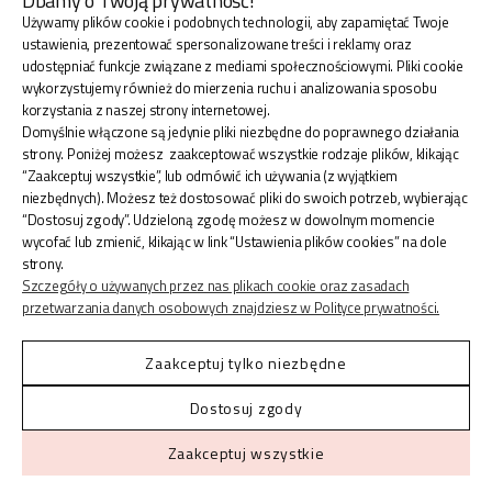
Dbamy o Twoją prywatność!
Używamy plików cookie i podobnych technologii, aby zapamiętać Twoje
BLINK SHOP Joanna Pradellok
, Dominów ul. Brylantowa
ustawienia, prezentować spersonalizowane treści i reklamy oraz
18 20-388 Lublin Polska
udostępniać funkcje związane z mediami społecznościowymi. Pliki cookie
wykorzystujemy również do mierzenia ruchu i analizowania sposobu
korzystania z naszej strony internetowej.
Domyślnie włączone są jedynie pliki niezbędne do poprawnego działania
strony. Poniżej możesz zaakceptować wszystkie rodzaje plików, klikając
“Zaakceptuj wszystkie”, lub odmówić ich używania (z wyjątkiem
ZAKUPY
niezbędnych). Możesz też dostosować pliki do swoich potrzeb, wybierając
“Dostosuj zgody”. Udzieloną zgodę możesz w dowolnym momencie
wycofać lub zmienić, klikając w link “Ustawienia plików cookies” na dole
INFORMACJE
strony.
Szczegóły o używanych przez nas plikach cookie oraz zasadach
przetwarzania danych osobowych znajdziesz w Polityce prywatności.
KONTO
Zaakceptuj tylko niezbędne
Dostosuj zgody
Shoper.pl
© 2026 Blinkshop ®
Zaakceptuj wszystkie
Made with
by
Mamezi Studio