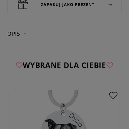
ZAPAKUJ JAKO PREZENT
OPIS
WYBRANE DLA CIEBIE
✅ Sprawdź wymiary breloka:
wymiary
:
średnica 30 mm
kolor:
srebrny
materiały:
stal chirurgiczna
uwagi: