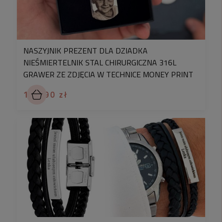
dzięki wykorzystaniu do produkcji drewna ze
zrównoważonego zarządzania leśnictwa. To
pudełko nie tylko stanowi elegancką ozdobę, ale
także jest wyrazem troski o środowisko. Dzięki
niemu, wręczając brelok, możesz uczynić ten gest
NASZYJNIK PREZENT DLA DZIADKA
jeszcze bardziej wyjątkowym dla bliskiej osoby.
NIEŚMIERTELNIK STAL CHIRURGICZNA 316L
GRAWER ZE ZDJĘCIA W TECHNICE MONEY PRINT
159,90 zł