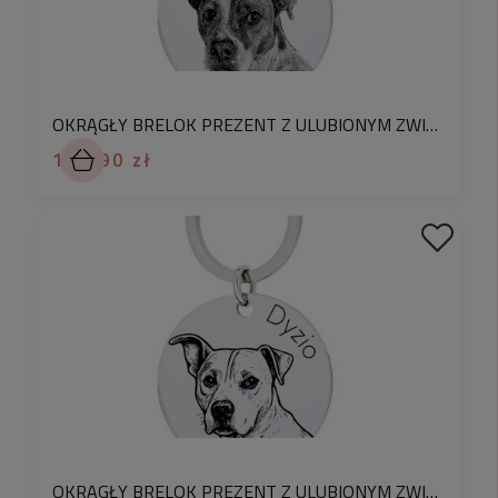
prosimy o przesłanie zdjęcia w odpowiedzi na
maila potwierdzającego złożenie zamówienia
- im wyższa jakość zdjęcia tym bardziej
precyzyjny będzie grawer
nasze grawery nie wycierają się, nie blakną,
OKRĄGŁY BRELOK PREZENT Z ULUBIONYM ZWIERZAKIEM - PIES GRAWER W TECHNICE "MONEY PRINT"
nie zmieniają koloru - objęte są
dożywotnią
124,90 zł
gwarancją
Oryginalny brelok wykonany z wysokogatunkowej
stali chirurgicznej 316L o wysokim połysku.
Wyjątkowy projekt tworzony w Polsce – na breloku
ręcznie wykonujemy konturowy rysunek psa na
podstawie przesłanego przez Ciebie zdjęcia. Dzięki
temu powstaje jedyny egzemplarz na świecie,
idealnie dopasowany do osoby obdarowanej.
Na zdjęciu prezentujemy model breloku z
konturowym rysunkiem psa oraz grawerem na
OKRĄGŁY BRELOK PREZENT Z ULUBIONYM ZWIERZAKIEM PIES GRAWER SZCZEGÓŁOWY ZE ZDJĘCIA