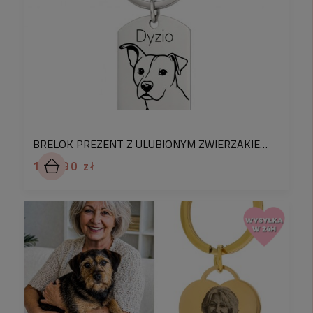
Odkryj naszą wyjątkową
kolekcję breloków ze
stali, zaprojektowanych specjalnie jako prezent
.
Łączą w sobie klasyczny design z nowoczesnym
stylem, tworząc gadżet, który idealnie
odzwierciedla indywidualność i elegancję
.
To
idealny prezent na każdą okazję
.
BRELOK PREZENT Z ULUBIONYM ZWIERZAKIEM PIES GRAWER KONTUROWY ZE ZDJĘCIA
Ten brelok, w całości powstaje w naszej lubelskiej
104,90 zł
pracowni, gdzie
sami projektujemy a potem
grawerujemy każdy egzemplarz.
♡
Grawery robione przez nas są
wyjątkowo
trwałe
dzięki zastosowaniu najnowszego lasera
polskiej produkcji o mocy 30 W. Nasze projekty
różnią się od tych wykonywanych na ploterach
grawerujących tym, że mają wyraźne precyzyjne
kontury, wyraźny głęboki ślad i przede