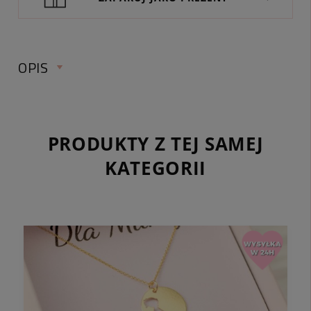
OPIS
PRODUKTY Z TEJ SAMEJ
KATEGORII
obwód:
Na życzenie klienta możemy wykonać bransoletkę o
obwodzie całkowitym 18 cm.
regulacja:
długość ozdoby:
materiały:
waga srebrnych elementów: