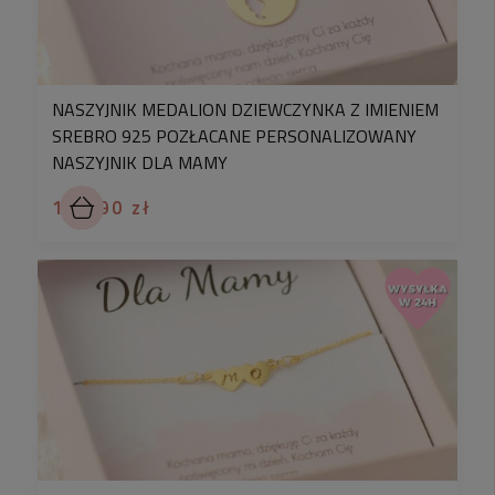
NASZYJNIK MEDALION DZIEWCZYNKA Z IMIENIEM
SREBRO 925 POZŁACANE PERSONALIZOWANY
NASZYJNIK DLA MAMY
Styl i komfort
199,90 zł
Personalizowany upominek
Polska jakość
Elegancja bez wysiłku
Pudełko prezentowe
Blinkshop®