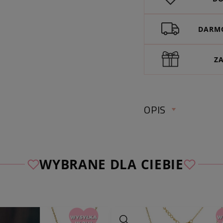
DARMO
Z
OPIS
WYBRANE DLA CIEBIE
Sprawdź wymiary 
obwód:
ok. 45 cm ( 
wymiar zawieszki:
o