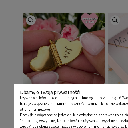
Dbamy o Twoją prywatność!
NASZYJNIK DLA MAMY SERCE ZŁOTY
NASZYJ
Używamy plików cookie i podobnych technologii, aby zapamiętać Two
funkcje związane z mediami społecznościowymi. Pliki cookie wykorz
ZAMYKANY SEKRETNIK
SERDUS
strony internetowej.
KRYSZTAŁEK PERSONALIZOWANY
PREZEN
Domyślnie włączone są jedynie pliki niezbędne do poprawnego działa
PREZENT DLA MAMY
“Zaakceptuj wszystkie”, lub odmówić ich używania (z wyjątkiem niez
169,90 zł
109,9
zgody”. Udzieloną zgodę możesz w dowolnym momencie wycofać lub zmi