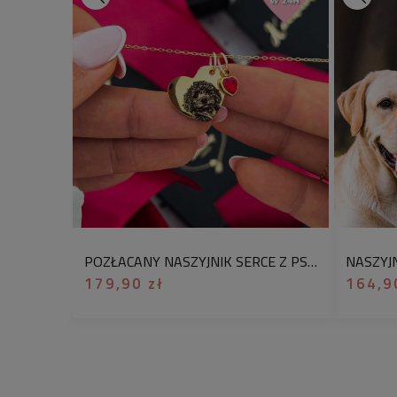
POZŁACANY NASZYJNIK SERCE Z PSEM I CHARMS – WYJĄTKOWY PREZENT DLA CÓRKI OD RODZICÓW
179,90 zł
164,9