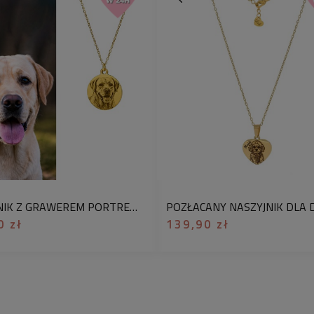
kolor:
złoty
materiał:
pozłacana 
Oferta dotyczy 1 sz
prezentowego. Jeśli
opcję
„zapakuj jako
nam na
info@blinksh
zamówienia. Jeśli c
pupila podaj nam je 
Pozłacany naszyjnik
kształcie serca to b
wartością i subtelną
NASZYJNIK Z GRAWEREM PORTRETEM ZE ZDJĘCIA TWOJEGO PIESKA POZŁACANA STAL CHIRURGICZNA PREZENT DLA PSIEJ MAMY
dodatek – to wyjątk
0 zł
139,90 zł
miłośniczki czworo
podstawie zdjęcia p
Money Print
, tej sa
drukowaniu banknot
niezwykłą ilość deta