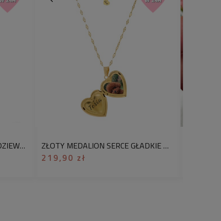
stal chirurgiczna 316L
tuki produktu, bez opakowania
 chcesz je dodać, wybierz w koszyku
 prezent”
. Zdjęcie zwierzaka wyślij
op.pl
w tytule wpisując numer
hcesz wygrawerować również imię
w mailu.
 z personalizowaną zawieszką w
iżuteria, która zachwyca emocjonalną
 elegancją. To nie jest zwykły
POZŁACANY NASZYJNIK DLA DZIEWCZYNKI Z GRAWEREM RYSUNKOWYM PSA NA ZAWIESZCE MINI SERDUSZKO BIŻUTERIA DLA CÓRKI OD RODZICÓW
ZŁOTY MEDALION SERCE GŁADKIE ZE ZDJĘCIEM PSA NASZYJNIK PERSONALIZOWANY Z GRAWEREM
owa pamiątka, idealna dla każdej
219,90 zł
169,90
nogów. Grawer wykonujemy na
upila w nowoczesnej technologii
mej, którą stosuje się przy
ów. Dzięki temu odwzorowuje on
li nawet na małej powierzchni –