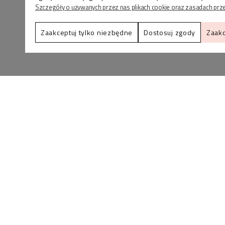
Szczegóły o używanych przez nas plikach cookie oraz zasadach prz
Zaakceptuj tylko niezbędne
Dostosuj zgody
Zaakc