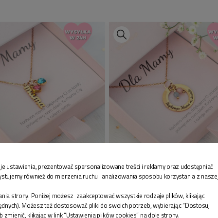
– nie stosuj filtrów
naturalne zdjęcia daj
– im wyższa jakość z
realistyczny grawer 
uzyskać.
Dobrze przygotowan
trwały, bardzo szcz
grawer, który zachw
będzie zawsze blisko
NIK MAMA Z KOLOROWYMI
NASZYJNIK Z KAMIENIAMI
je ustawienia, prezentować spersonalizowane treści i reklamy oraz udostępniać
ystujemy również do mierzenia ruchu i analizowania sposobu korzystania z nasze
ZKAMI PERSONALIZOWANY
NATURALNYMI PERSONALIZ
T DLA MAMY
PREZENT Z GRAWEREM DLA
nia strony. Poniżej możesz zaakceptować wszystkie rodzaje plików, klikając
NAJLEPSZA MAMA
będnych). Możesz też dostosować pliki do swoich potrzeb, wybierając “Dostosuj
0 zł
144,90 zł
enić, klikając w link “Ustawienia plików cookies” na dole strony.