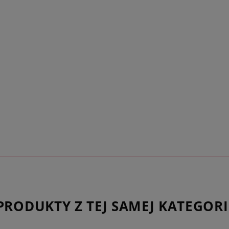
Dlaczego warto wybr
• personalizowany g
Money Print,
• niezwykle szczegó
serca,
• hipoalergiczna sta
• pozłacanie PVD – p
• ekologiczny, wodo
grawer,
• idealny prezent dl
Jak przygotować zdj
Aby Twój naszyjnik w
przygotowanie zdjęc
pamiętać o kilku dro
– wybierz wyraźne zd
prześwietleń,
PRODUKTY Z TEJ SAMEJ KATEGORI
– twarz pupila powi
naturalnych kolorach