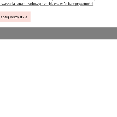
etwarzania danych osobowych znajdziesz w Polityce prywatności.
eptuj wszystkie
ZAKUPY
IN
Jak wybrać rozmiar
Kon
pierścionka?
OPI