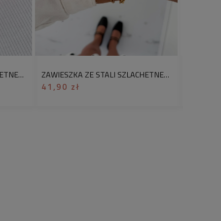
i! W ofercie znajdziesz różnorodne
 minimalistycznych wzorów, przez
aż po romantyczne
j, mieszaj i wyrażaj siebie!
ezent był wyjątkowy? Skorzystaj z
ZAWIESZKA ZE STALI SZLACHETNEJ DO BRANSOLETKI NASZYJNIKA Z TURMALINEM CZARNE SERCE
ZAWIESZKA ZE STALI SZLACHETNEJ DO BRANSOLETKI NASZYJNIKA SERCE KAMIEŃ KWARC RÓŻOWY
ania na prezent!
Wybierz jedno z
41,90 zł
44,90 z
h. Dodatkowo bezpłatnie możesz
je zamówienie o ozdobny kartonik z
tarzu do zamówienia podaj numer
 galerii, a my zapakujemy na nią
 Pakowanie prezentów dla Waszych
rzyjemność.
najczęstsze pytania dotyczące
:
zna uczula?
giczna – mogą ją nosić osoby cierpiące