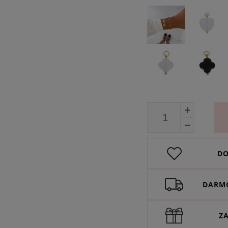
DO
DARMO
Z