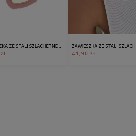
uroczymi zawieszkam
wzory i kolory – od
urocze zwierzątka, 
motywy.
Personalizu
Chcesz żeby Twój pr
ZAWIESZKA ZE STALI SZLACHETNEJ DO BRANSOLETKI NASZYJNIKA SERDUSZKO RÓŻOWE
naszej usługi
pakow
 zł
41,90 zł
pudełek jubilerskic
spersonalizować swo
dedykacją. W komen
kartki prezentowej z
zakupiony produkt.
bliskich to dla nas p
Oto odpowiedzi na 
naszych produktów
✅
Czy stal chirurgic
- Nie, Jest hipoaler