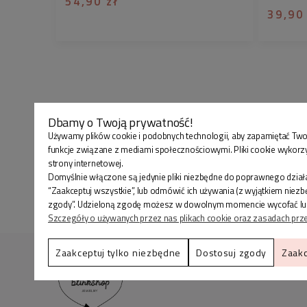
54,90 zł
39,90
Dbamy o Twoją prywatność!
Używamy plików cookie i podobnych technologii, aby zapamiętać Two
funkcje związane z mediami społecznościowymi. Pliki cookie wykorz
strony internetowej.
Domyślnie włączone są jedynie pliki niezbędne do poprawnego działa
“Zaakceptuj wszystkie”, lub odmówić ich używania (z wyjątkiem niez
zgody”. Udzieloną zgodę możesz w dowolnym momencie wycofać lub zmi
Szczegóły o używanych przez nas plikach cookie oraz zasadach prz
Zaakceptuj tylko niezbędne
Dostosuj zgody
Zaakc