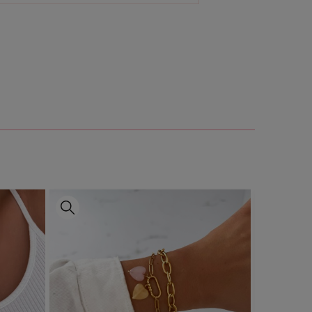
ALI SZLACHETNEJ DO
SZYJNIKA SERDUSZKO AGAT
ry:
ok. 1,5 cm
ki
rgiczna 316 l, kamień - agat
. zawieszki bez naszyjnika/
ka prezentowego.
rakter swojej biżuterii
z naszymi