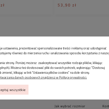
 zł
53,90 zł
je ustawienia, prezentować spersonalizowane treści i reklamy oraz udostępniać
ystujemy również do mierzenia ruchu i analizowania sposobu korzystania z nasze
nia strony. Poniżej możesz zaakceptować wszystkie rodzaje plików, klikając
będnych). Możesz też dostosować pliki do swoich potrzeb, wybierając “Dostosuj
enić, klikając w link “Ustawienia plików cookies” na dole strony.
etwarzania danych osobowych znajdziesz w Polityce prywatności.
eptuj wszystkie
ZAKUPY
IN
Jak wybrać rozmiar
Kon