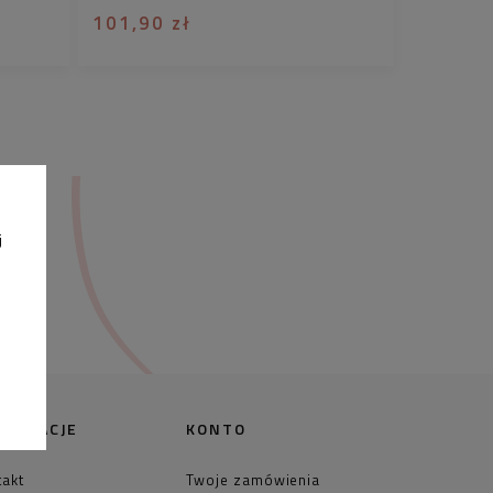
101,90 zł
j
FORMACJE
KONTO
takt
Twoje zamówienia