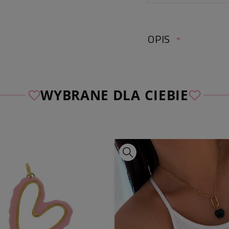
OPIS
ZAWIESZKA ZE ST
BRANSOLETKI NA
WYBRANE DLA CIEBIE
NIEBIESKI
✅ Sprawdź wymia
długość zawieszki:
kolor:
złoty, niebies
materiał:
stal chiru
Oferta dotyczy 1 szt
bransoletki i pudeł
Dodaj wyjątkowy cha