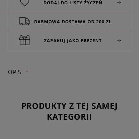
DODAJ DO LISTY ŻYCZEŃ
DARMOWA DOSTAWA OD 200 ZŁ
ZAPAKUJ JAKO PREZENT
OPIS
ZŁOTY CHOKER ŁAŃCUSZEK ZE STALI
CHIRURGICZNEJ KORALIKI ONYKS
PRODUKTY Z TEJ SAMEJ
SERDUSZKA
KATEGORII
✅ Sprawdź wymiary:
długość naszyjnika:
ok. 44 cm (w tym regulacja