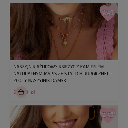
ok. 5 cm)
kolor:
złoty, czarny
materiał:
stal chirurgiczna, kamień: onyks
Oferta dotyczy 1 szt naszyjnika
♡
Symbolizujące oddanie, miłość i
wdzięczność,
serce
jest główną ozdobą tego
wyjątkowego modelu. Doskonały prezent dla
każdej wyjątkowej osoby w Twoim życiu. To nie
NASZYJNIK AŻUROWY KSIĘŻYC Z KAMIENIEM
tylko biżuteria, ale także wyraz głębokich
NATURALNYM JASPIS ZE STALI CHIRURGICZNEJ –
uczuć. Dla dodatkowego uroku w chwili wręczenia,
ZŁOTY NASZYJNIK DAMSKI
przygotowaliśmy wyjątkowe pudełko prezentowe
99,90 zł
ze złoconym napisem "Kocham Cię", które bez
słów wyrazi głębokość Twoich uczuć. Dodaj je do
koszyka, a my zapakujemy w nie ten wyjątkowy
dodatek.
♡ Powiększ swoją kolekcję modnych dodatków o