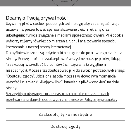
obdarowywania był wyjątkowy i niezapomniany!
Dbamy o Twoją prywatność!
Używamy plików cookie i podobnych technologii, aby zapamiętać Twoje
BLINK SHOP Joanna Pradellok
, Dominów ul. Brylantowa
ustawienia, prezentować spersonalizowane treści i reklamy oraz
18 20-388 Lublin Polska
udostępniać funkcje związane z mediami społecznościowymi. Pliki cookie
wykorzystujemy również do mierzenia ruchu i analizowania sposobu
korzystania z naszej strony internetowej.
Domyślnie włączone są jedynie pliki niezbędne do poprawnego działania
strony. Poniżej możesz zaakceptować wszystkie rodzaje plików, klikając
“Zaakceptuj wszystkie”, lub odmówić ich używania (z wyjątkiem
ZAKUPY
niezbędnych). Możesz też dostosować pliki do swoich potrzeb, wybierając
“Dostosuj zgody”. Udzieloną zgodę możesz w dowolnym momencie
wycofać lub zmienić, klikając w link “Ustawienia plików cookies” na dole
INFORMACJE
strony.
Szczegóły o używanych przez nas plikach cookie oraz zasadach
przetwarzania danych osobowych znajdziesz w Polityce prywatności.
KONTO
Zaakceptuj tylko niezbędne
Dostosuj zgody