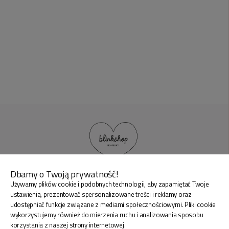
Dbamy o Twoją prywatność!
Używamy plików cookie i podobnych technologii, aby zapamiętać Twoje
BLINK SHOP Joanna Pradellok
, Dominów ul. Brylantowa
ustawienia, prezentować spersonalizowane treści i reklamy oraz
18 20-388 Lublin Polska
udostępniać funkcje związane z mediami społecznościowymi. Pliki cookie
wykorzystujemy również do mierzenia ruchu i analizowania sposobu
korzystania z naszej strony internetowej.