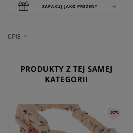
ZAPAKUJ JAKO PREZENT
OPIS
Wymiary
Długość:
ok. 8,4 cm
Szerokość ozdoby:
ok. 2 cm
PRODUKTY Z TEJ SAMEJ
Kolor przedmiotu:
fiolet, srebrny
KATEGORII
Materiał:
metal nieszlachetny, akryl
-87%