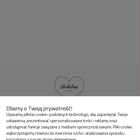
Dbamy o Twoją prywatność!
Używamy plików cookie i podobnych technologii, aby zapamiętać Twoje
BLINK SHOP Joanna Pradellok
, Dominów ul. Brylantowa
ustawienia, prezentować spersonalizowane treści i reklamy oraz
18 20-388 Lublin Polska
udostępniać funkcje związane z mediami społecznościowymi. Pliki cookie
wykorzystujemy również do mierzenia ruchu i analizowania sposobu
korzystania z naszej strony internetowej.