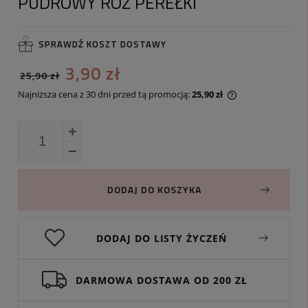
PUDROWY RÓŻ PEREŁKI
SPRAWDŹ KOSZT DOSTAWY
3,90 zł
25,90 zł
Najniższa cena z 30 dni przed tą promocją:
25,90 zł
Jeżeli produkt j
30 dni, wyświetl
momentu, kiedy 
sprzedaży.
DODAJ DO KOSZYKA
DODAJ DO LISTY ŻYCZEŃ
DARMOWA DOSTAWA OD 200 ZŁ