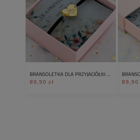
BRANSOLETKA DLA PRZYJACIÓŁKI Z GRAWEREM CYTATEM POZŁACANA STAL CHIRURGICZNA
89,90 zł
89,90