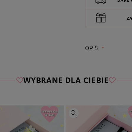
DARMO
Z
OPIS
WYBRANE DLA CIEBIE
♡
Wybierz bezpłatn
spośród naszych aut
dodać jej w koszyku
wybranego numeru 
długość całkowita 