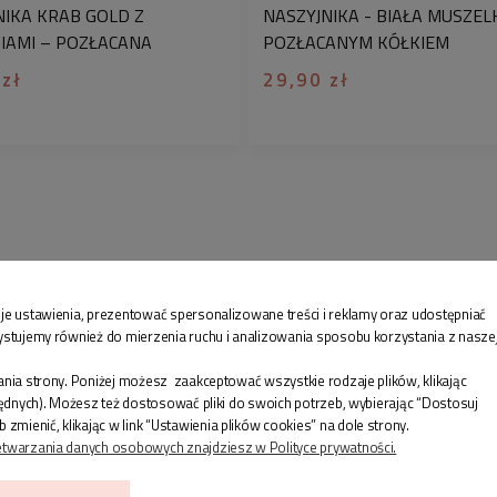
NIKA KRAB GOLD Z
NASZYJNIKA - BIAŁA MUSZEL
znakowania biżuterii
IAMI – POZŁACANA
POZŁACANYM KÓŁKIEM
sprawia, że każda sz
ZKA ZE STALI
precyzyjnie wykonan
 zł
29,90 zł
GICZNEJ
♡
Pamiętaj, że ze w
wykonanie Twojego do
modelu może
wynosi
niepowtarzalna i wy
Ciebie. Biżuteria z p
tekstem lub grafik
zwrotowi.
♡
Wyjątkowy
prezen
je ustawienia, prezentować spersonalizowane treści i reklamy oraz udostępniać
ystujemy również do mierzenia ruchu i analizowania sposobu korzystania z nasze
czy innej kobiety bl
Personalizowana biżu
nia strony. Poniżej możesz zaakceptować wszystkie rodzaje plików, klikając
będzie przypominał je
będnych). Możesz też dostosować pliki do swoich potrzeb, wybierając “Dostosuj
enić, klikając w link “Ustawienia plików cookies” na dole strony.
Personalizacja biżute
etwarzania danych osobowych znajdziesz w Polityce prywatności.
wyjątkowego charakte
nie tylko pełni rolę 