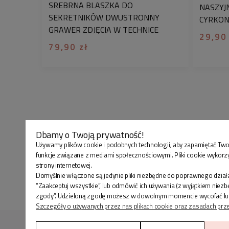
SREBRNA BLASZKA DO
NASZYJ
SEKRETNIKÓW DWUSTRONNY
CYRKON
GRAWER ZDJĘCIA W TECHNICE
ZAWIES
29,90
MONEY PRINT DUŻA
CHIRUR
79,90 zł
Dbamy o Twoją prywatność!
Używamy plików cookie i podobnych technologii, aby zapamiętać Two
funkcje związane z mediami społecznościowymi. Pliki cookie wykorz
strony internetowej.
Domyślnie włączone są jedynie pliki niezbędne do poprawnego działa
“Zaakceptuj wszystkie”, lub odmówić ich używania (z wyjątkiem niez
zgody”. Udzieloną zgodę możesz w dowolnym momencie wycofać lub zmi
Szczegóły o używanych przez nas plikach cookie oraz zasadach prz