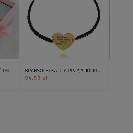
węzeł przesuwny
k. 1,5 cm
stal chirurgiczna, sznurek
inny kolor sznurka niż czarny napisz
komentarzu do zamówienia, do wyboru
 neonowy róż, błękitny. Oferta
BRANSOLETKA DLA PRZYJACIÓŁKI Z GRAWEREM CYTATEM I AM ENOUGH SERDUSZKO ZE STALI SZLACHETNEJ
BRANSOLETKA DLA PRZYJACIÓŁKI Z GRAWEREM POZŁACANA STAL CHIRURGICZNA
roduktu, bez opakowania
94,90 zł
104,90
i chcesz je dodać, wybierz w koszyku
 prezent”
.
y dodatkowo bezpłatnie
, imię i nazwisko, datę, inicjały,
ny np. mama, lokalizację np.
 Ten model dostępny jest również w
. Masz swój pomysł na grawer?
wość realizacji przed złożeniem