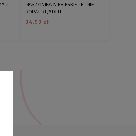
KA Z
NASZYJNIKA NIEBIESKIE LETNIE
.
Ręcznie rysujemy
nasze projekty co
KORALIKI JADEIT
tuka staje się niepowtarzalną,
ą pamiątką.
34,90 zł
zględu na indywidualny projekt i
datku, czas realizacji dla tego
ć 3 dni robocze.
Każda sztuka jest
jątkowa - stworzona specjalnie dla
odanymi przez klienta literkami,
ą do wygrawerowania
nie podlega
t dla przyjaciółki, siostry, mamy
j
iskiej Twojemu sercu.
teria z inspirującym cytatem, który
j, jak silna i ważna jest dla innych.
rii to jedyny sposób na nadanie jej
ru. Dzięki personalizacji, biżuteria
ozdoby, lecz także
staje się wyrazem