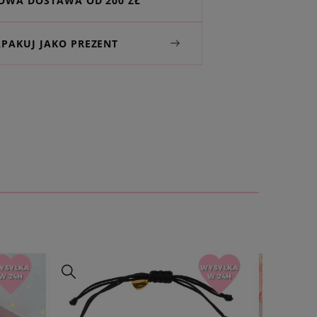
WA DOSTAWA OD 200 ZŁ
APAKUJ JAKO PREZENT
ą wizytówkę z osobistą dedykacją
orskich projektów. Nie zapomnij
 do zakupionej biżuterii
i podać
w komentarzu do zamówienia
(obwód):
ok. 25 cm