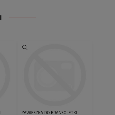
tuki bransoletki, bez ozdobnego
I
 chcesz, aby została zapakowana w
prezentowe, wybierz w koszyku opcję
nt”
.
sty i symboliczny dodatek
, który
ść, elegancję i wyjątkowy przekaz –
który zostanie z obdarowaną osobą
przez nas są
wyjątkowo
sowaniu najnowszego lasera polskiej
W. Nasze projekty różnią się od tych
terach grawerujących tym, że mają
ontury, wyraźny głęboki ślad i
ie ścierają się podczas
my grawery tym samym laserem
I
ZAWIESZKA DO BRANSOLETKI
ństwowe urzędy probiercze do