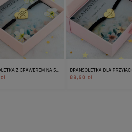
regulacja:
dowolna, 
szerokość ozdoby:
o
kolor:
złoty, czarny
materiał:
pozłacana 
uwaga:
jeśli chcesz 
taką informację w 
czerwony, jasny róż,
BRANSOLETKA Z GRAWEREM NA SZNURKU DLA PRZYJACIÓŁKI POZŁACANA STAL CHIRURGICZNA
dotyczy
1 sztuki p
 zł
89,90 zł
prezentowego
. Jeśl
opcję
„zapakuj jako
Na odwrocie możem
wygrawerować : imię
nazwę członka rodzi
Lublin 12.03.2024.
wersji bez graweru
Zapytaj nas o możli