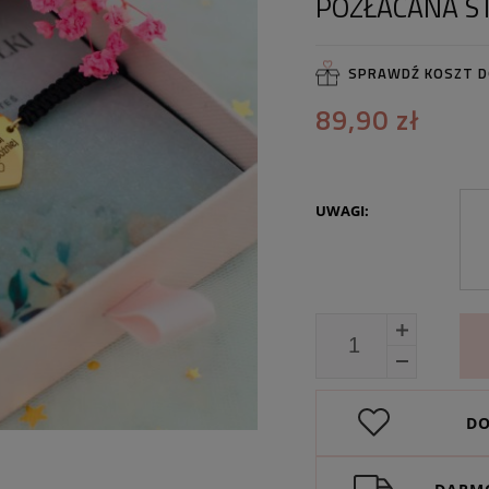
POZŁACANA S
SPRAWDŹ KOSZT 
89,90 zł
UWAGI:
DO