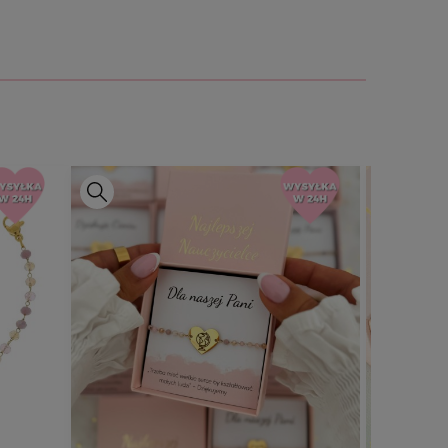
(obwód):
ok. 21 cm (w tym 5 cm
k. 2 cm
e różu
stal chirurgiczna, szkło
zy 1 szt bransoletki, nie dotyczy
towego. Ponad 30 gotowych wzorów
. Możliwość własnego projektu –
i w celu wyceny. Na jednej stronie
na drugiej cytat. Poinformuj nas w
nia co wybierasz.