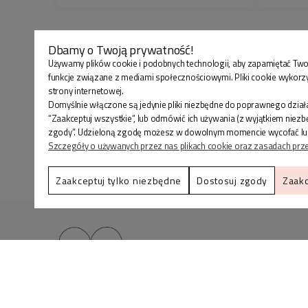
Dbamy o Twoją prywatność!
Używamy plików cookie i podobnych technologii, aby zapamiętać Two
funkcje związane z mediami społecznościowymi. Pliki cookie wykorz
strony internetowej.
Domyślnie włączone są jedynie pliki niezbędne do poprawnego działa
“Zaakceptuj wszystkie”, lub odmówić ich używania (z wyjątkiem niez
zgody”. Udzieloną zgodę możesz w dowolnym momencie wycofać lub zmi
Szczegóły o używanych przez nas plikach cookie oraz zasadach prz
Zaakceptuj tylko niezbędne
Dostosuj zgody
Zaakc