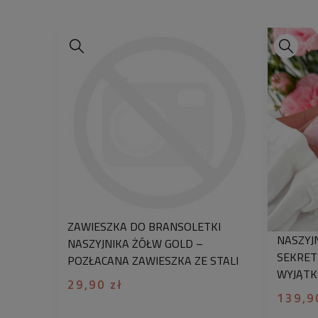
ZAWIESZKA DO BRANSOLETKI
NASZYJ
NASZYJNIKA ŻÓŁW GOLD –
SEKRET
POZŁACANA ZAWIESZKA ZE STALI
WYJĄTK
CHIRURGICZNEJ
29,90 zł
PREZE
139,9