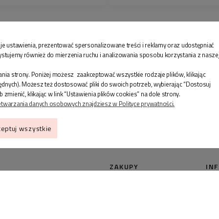
wygląda cały proce
zapraszamy na nasz
♡
Chcesz żeby Twój
z naszej usługi
pako
je ustawienia, prezentować spersonalizowane treści i reklamy oraz udostępniać
ystujemy również do mierzenia ruchu i analizowania sposobu korzystania z nasze
pudełek jubilerskic
spersonalizować swo
nia strony. Poniżej możesz zaakceptować wszystkie rodzaje plików, klikając
dedykacją. W komen
będnych). Możesz też dostosować pliki do swoich potrzeb, wybierając “Dostosuj
kartki prezentowej z
enić, klikając w link “Ustawienia plików cookies” na dole strony.
zakupiony produkt.
etwarzania danych osobowych znajdziesz w Polityce prywatności.
bliskich to dla nas p
eptuj wszystkie
ZAKUPY
IN
Jak wybrać rozmiar
Kon
pierścionka?
OPI
Jak wybrać rozmiar