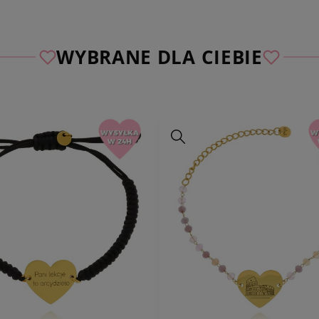
WYBRANE DLA CIEBIE
długość całkowita 
regulacji)
szerokość ozdoby:
o
kolor:
złoty, odcieni
materiał:
pozłacana 
uwagi:
O
ferta dotyc
opakowania prezen
i cytatów do wyboru
skontaktuj się z nam
grawerujemy grafikę 
uwagach do zamówie