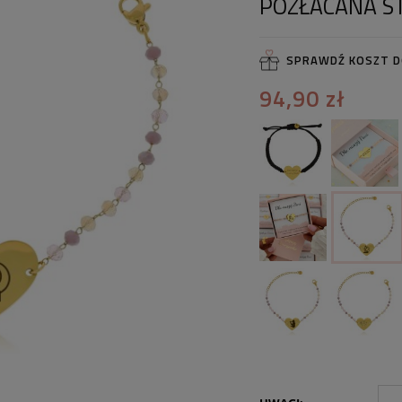
POZŁACANA ST
SPRAWDŹ KOSZT 
94,90 zł