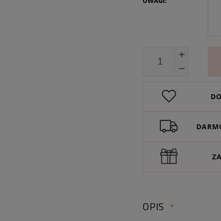
UWAGI:
DO
DARMO
Z
OPIS