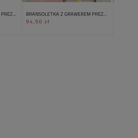
BRANSOLETKA Z GRAWEREM PREZENT DLA NAUCZYCIELKI OD HISTORII POZŁACANA STAL CHIRURGICZNA 316L
BRANSOLETKA Z GRAWEREM PREZENT DLA NAUCZYCIELKI OD GEOGRAFII POZŁACANA STAL CHIRURGICZNA 316L
auczycielki biologii
to piękny i
94,90 zł
94,90 z
 aby uczniowie mogli wyrazić
Pani od biologii
. Wykonana została
ów nawleczonych na delikatny,
ek
oraz ozdobiona
sercem z
irurgicznej 316L
. Dzięki temu jest nie
 także odporna na codzienne
raci koloru, nie rdzewieje i
zez lata
.
 element bransoletki – symbolizuje
anie
, które nauczycielka biologii
ę. To przypomnienie, że
nauczanie
 ale misja i powołanie
. Pani od
ej wiedzy i zaangażowaniu, potrafi
świata przyrody, uczyć
w życia i pokazywać, jak wielką