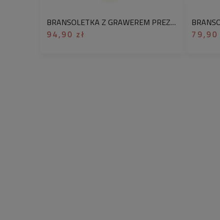
BRANSOLETKA Z GRAWEREM PREZENT DLA NAUCZYCIELKI OD FIZYKI POZŁACANA STAL CHIRURGICZNA 316L
94,90 zł
79,90