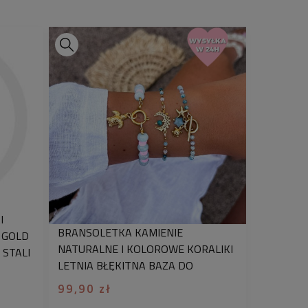
 dedykowany napis
– skontaktuj się z
y indywidualną wycenę.
etkę można zapakować w
eleganckie
. Wystarczy w koszyku zaznaczyć
 prezent”
, aby otrzymać gotowy
aruje obdarowaną osobę.
zględu na indywidualny projekt i
datku, czas realizacji dla tego
ć 3 dni robocze.
Każda sztuka jest
jątkowa - stworzona specjalnie dla
odanymi przez klienta literkami,
ą do wygrawerowania
nie podlega
I
BRANSOLETKA KAMIENIE
 GOLD
uteria to także niezwykły prezent,
NATURALNE I KOLOROWE KORALIKI
 STALI
że poświęciliśmy czas na wybór
LETNIA BŁĘKITNA BAZA DO
 co sprawia, że upominek staje się
ZAWIESZEK
99,90 zł
y i wyjątkowy. Chcesz zobaczyć jak