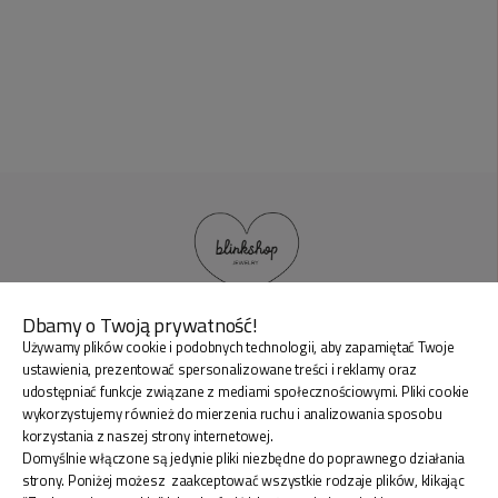
Dbamy o Twoją prywatność!
Używamy plików cookie i podobnych technologii, aby zapamiętać Twoje
BLINK SHOP Joanna Pradellok
, Dominów ul. Brylantowa
ustawienia, prezentować spersonalizowane treści i reklamy oraz
18 20-388 Lublin Polska
udostępniać funkcje związane z mediami społecznościowymi. Pliki cookie
wykorzystujemy również do mierzenia ruchu i analizowania sposobu
korzystania z naszej strony internetowej.
Domyślnie włączone są jedynie pliki niezbędne do poprawnego działania
strony. Poniżej możesz zaakceptować wszystkie rodzaje plików, klikając