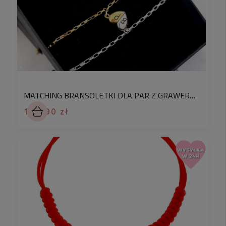
prezentowej z galerii, a my zapakujemy na nią
zakupiony produkt. Pakowanie prezentów dla
Waszych bliskich to dla nas przyjemność.
Oto odpowiedzi na najczęstsze pytania
dotyczące naszych produktów:
✅
Czy stal chirurgiczna uczula?
MATCHING BRANSOLETKI DLA PAR Z GRAWEREM INICJAŁÓW NA POŁÓWKACH SERCA NA MAGNES
- Nie, Jest hipoalergiczna – mogą ją nosić osoby
149,90 zł
cierpiące na
alergię kontaktową
✅
Czy stal chirurgiczna zmienia kolor?
-Nie, jest odporna na utlenianie –
nie zmienia
koloru w trakcie użytkowania.
Biżuteria ze stali
posiada swoją własną ochronę UV, która
uniemożliwia zmiany kolorystyczne spowodowane
między innymi wpływem światła.
✅
Czy stal chirurgiczna rdzewieje?