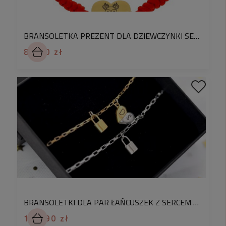
-Nie, Jest odporna na korozję
– nie rdzewieje.
BRANSOLETKA PREZENT DLA DZIEWCZYNKI SERDUSZKO Z GRAWEREM JELONKA Z IMIENIEM NA SZNURKU
89,90 zł
BRANSOLETKI DLA PAR ŁAŃCUSZEK Z SERCEM NA MAGNES I KŁÓDKĄ GRAWER INICJAŁÓW
159,90 zł