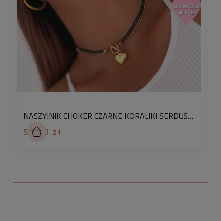
-Nie, Jest odporna na korozję
– nie rdzewieje.
✅
Jak wygląda złocenie stali?
-Złocenie wykonane jest galwanicznie, w
metodzie IPG czyli Iron Plating Gold - polegającej
na napyleniu powierzchni biżuterii kombinacją
złotego proszku z innym metalem, którym
najczęściej jest tytan. Taka metoda złocenia jest
idealna dla osób uczulonych a sposób złocenia
NASZYJNIK CHOKER CZARNE KORALIKI SERDUSZKO STAL CHIRURGICZNA
jest
bardzo trwały i jednocześnie pięknie
94,90 zł
wygląda.