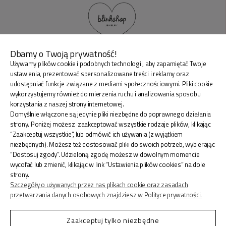
Dbamy o Twoją prywatność!
Używamy plików cookie i podobnych technologii, aby zapamiętać Twoje
BLINK SHOP Joanna Pradellok
, Dominów ul. Brylantowa
ustawienia, prezentować spersonalizowane treści i reklamy oraz
18 20-388 Lublin Polska
udostępniać funkcje związane z mediami społecznościowymi. Pliki cookie
wykorzystujemy również do mierzenia ruchu i analizowania sposobu
korzystania z naszej strony internetowej.
Domyślnie włączone są jedynie pliki niezbędne do poprawnego działania
strony. Poniżej możesz zaakceptować wszystkie rodzaje plików, klikając
“Zaakceptuj wszystkie”, lub odmówić ich używania (z wyjątkiem
ZAKUPY
niezbędnych). Możesz też dostosować pliki do swoich potrzeb, wybierając
“Dostosuj zgody”. Udzieloną zgodę możesz w dowolnym momencie
wycofać lub zmienić, klikając w link “Ustawienia plików cookies” na dole
INFORMACJE
strony.
Szczegóły o używanych przez nas plikach cookie oraz zasadach
przetwarzania danych osobowych znajdziesz w Polityce prywatności.
KONTO
Zaakceptuj tylko niezbędne