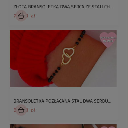
W komentarzu do zamówienia podaj numer kartki
ZŁOTA BRANSOLETKA DWA SERCA ZE STALI CHIRURGICZNEJ NA CZARNYM EMALIOWANYM ŁAŃCUSZKU
prezentowej z galerii, a my zapakujemy na nią
79,90 zł
zakupiony produkt. Pakowanie prezentów dla
Waszych bliskich to dla nas przyjemność.
Oto odpowiedzi na najczęstsze pytania
dotyczące naszych produktów:
✅
Czy stal chirurgiczna uczula?
- Nie, Jest hipoalergiczna – mogą ją nosić osoby
cierpiące na
alergię kontaktową
✅
Czy stal chirurgiczna zmienia kolor?
-Nie, jest odporna na utlenianie –
nie zmienia
koloru w trakcie użytkowania.
Biżuteria ze stali
BRANSOLETKA POZŁACANA STAL DWA SERDUSZKA CZARNE KORALIKI
posiada swoją własną ochronę UV, która
uniemożliwia zmiany kolorystyczne spowodowane
89,90 zł
między innymi wpływem światła.
✅
Czy stal chirurgiczna rdzewieje?