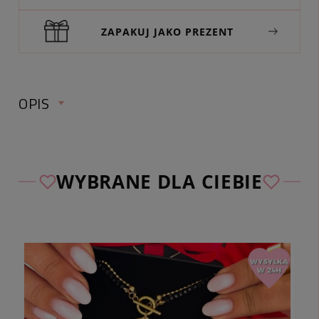
ZAPAKUJ JAKO PREZENT
OPIS
WYBRANE DLA CIEBIE
✅
Sprawdź wymiary:
długość całkowita bransoletki:
max. ok. 22 cm (w
tym 5 cm regulacji)
długość całkowita naszyjnika:
max. ok. 49 cm (w
tym 5 cm regulacji)
szerokość ozdoby:
ok. 1-2 cm