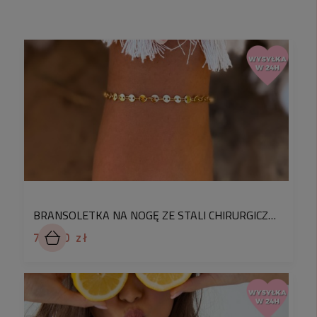
✅ Sprawdź wymiary:
długość naszyjnika:
ok. 47 cm (w tym regulacja
ok. 5 cm)
długość ozdoby:
ok. 2-4 cm
kolor:
złoty, biały
materiał:
stal chirurgiczna, akryl, wstążka
Ten wyjątkowy naszyjnik to prawdziwa perełka dla
miłośników morskich, letnich klimatów. Duże,
modne zawieszki z motywami morskim dodają mu
BRANSOLETKA NA NOGĘ ZE STALI CHIRURGICZNEJ KLASYCZNA BLASZKI BOHO
charakteru i sprawiają, że świetnie podkreśli każdą
stylizację. Wykonany ze stali chirurgicznej, jest nie
74,90 zł
tylko elegancki, ale też trwały i odporny na
codzienne noszenie. To idealny dodatek dla osób,
które śledzą najmodniejsze trendy!
Minimalistyczny design
naszego naszyjnika