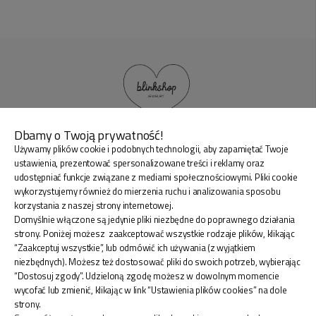
Dbamy o Twoją prywatność!
Używamy plików cookie i podobnych technologii, aby zapamiętać Twoje
BLINK SHOP Joanna Pradellok
, Dominów ul. Brylantowa
ustawienia, prezentować spersonalizowane treści i reklamy oraz
18 20-388 Lublin Polska
udostępniać funkcje związane z mediami społecznościowymi. Pliki cookie
wykorzystujemy również do mierzenia ruchu i analizowania sposobu
korzystania z naszej strony internetowej.
Domyślnie włączone są jedynie pliki niezbędne do poprawnego działania
strony. Poniżej możesz zaakceptować wszystkie rodzaje plików, klikając
“Zaakceptuj wszystkie”, lub odmówić ich używania (z wyjątkiem
ZAKUPY
niezbędnych). Możesz też dostosować pliki do swoich potrzeb, wybierając
“Dostosuj zgody”. Udzieloną zgodę możesz w dowolnym momencie
wycofać lub zmienić, klikając w link “Ustawienia plików cookies” na dole
INFORMACJE
strony.