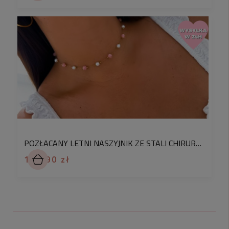
POZŁACANY LETNI NASZYJNIK ZE STALI CHIRURGICZNEJ Z AGATEM RÓŻOWYM I PEREŁKAMI
102,90 zł