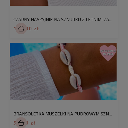
- Nie, Jest hipoalergiczna – mogą ją nosić osoby
cierpiące na
alergię kontaktową
CZARNY NASZYJNIK NA SZNURKU Z LETNIMI ZAWIESZKAMI ŻÓŁW MEDALION MODUŁOWY STAL CHIRURGICZNA
✅
Czy stal chirurgiczna zmienia kolor?
114,90 zł
-Nie, jest odporna na utlenianie –
nie zmienia
koloru w trakcie użytkowania.
Biżuteria ze stali
posiada swoją własną ochronę UV, która
uniemożliwia zmiany kolorystyczne spowodowane
między innymi wpływem światła.
✅
Czy stal chirurgiczna rdzewieje?
-Nie, Jest odporna na korozję
– nie rdzewieje.
BRANSOLETKA MUSZELKI NA PUDROWYM SZNURKU
51,90 zł