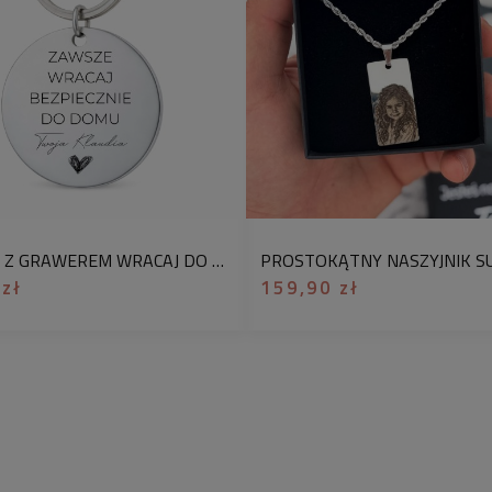
materiał:
srebro pr
waga:
7,74 g (+/- 0,
regulacja:
brak
wymiary nieśmierte
uwagi:
o
pis dotycz
prezentowego.
Jeśl
opcję „zapakuj jako
BRELOK Z GRAWEREM WRACAJ DO DOMU WYJĄTKOWY PREZENT DLA NIEGO Z ŻYCZENIAMI
napisz nam jaki wzó
 zł
159,90 zł
Podkreśl swój styl i
męskim ze srebra p
eleganckim dodatkie
z możliwością persona
Biżuteria została w
srebra, co gwarantuj
codzienne użytkowan