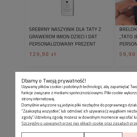
SREBRNY NASZYJNIK DLA TATY Z
BRELOK
GRAWEREM IMION DZIECI I DAT
„TATO 
PERSONALIZOWANY PREZENT
PERSONA
129,90 zł
59,90
Dbamy o Twoją prywatność!
Używamy plików cookie i podobnych technologii, aby zapamiętać Two
funkcje związane z mediami społecznościowymi. Pliki cookie wykorz
strony internetowej.
Domyślnie włączone są jedynie pliki niezbędne do poprawnego działa
“Zaakceptuj wszystkie”, lub odmówić ich używania (z wyjątkiem niez
zgody”. Udzieloną zgodę możesz w dowolnym momencie wycofać lub zmi
Szczegóły o używanych przez nas plikach cookie oraz zasadach prz