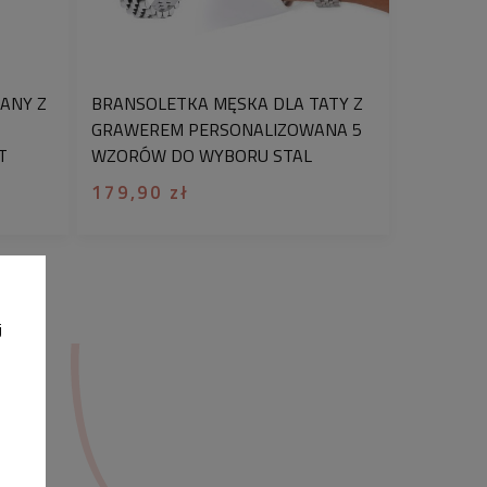
biżuterię, która ma nie tylko zdobić,
ywać emocje i znaczenie
.
CANY Z
BRANSOLETKA MĘSKA DLA TATY Z
GRAWEREM PERSONALIZOWANA 5
T
WZORÓW DO WYBORU STAL
SZLACHETNA 316L
179,90 zł
j