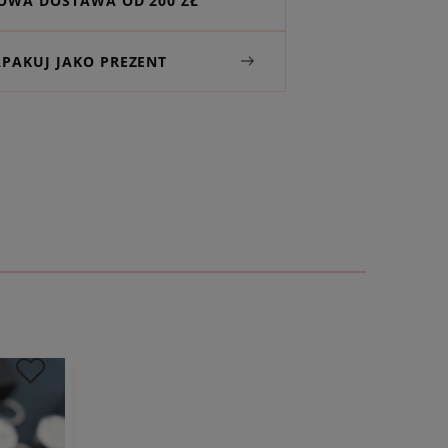
WA DOSTAWA OD 200 ZŁ
APAKUJ JAKO PREZENT
 naszyjnika:
łańcuszka:
max. ok. 54 cm
ka:
0
,2 cm