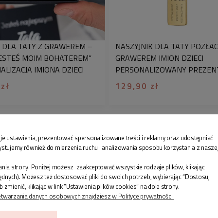
jubilerską
, tworząc 
ale również
przekaz
 DLA TATY Z GRAWEREM –
NASZYJNIK DLA TATY POZŁA
JESTEŚ MOIM BOHATEREM”
GRAWEREM IMION DZIECI
LIZACJA IMIONA DZIECI
PERSONALIZOWANY PREZEN
 zł
129,90 zł
je ustawienia, prezentować spersonalizowane treści i reklamy oraz udostępniać
ystujemy również do mierzenia ruchu i analizowania sposobu korzystania z nasze
nia strony. Poniżej możesz zaakceptować wszystkie rodzaje plików, klikając
będnych). Możesz też dostosować pliki do swoich potrzeb, wybierając “Dostosuj
enić, klikając w link “Ustawienia plików cookies” na dole strony.
etwarzania danych osobowych znajdziesz w Polityce prywatności.