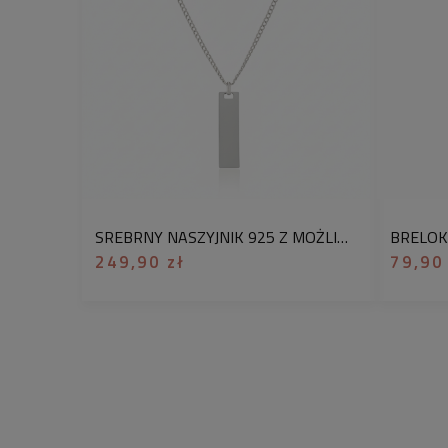
SREBRNY NASZYJNIK 925 Z MOŻLIWOŚCIĄ GRAWERU – ELEGANCKA BLASZKA Z PERSONALIZACJĄ
249,90 zł
79,90