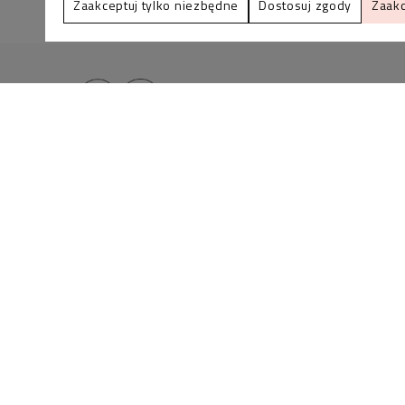
Zaakceptuj tylko niezbędne
Dostosuj zgody
Zaakc
BLINK SHOP Joanna Pradellok
, Dominów ul. Brylan
18 20-388 Lublin Polska
Zadzwoń do nas
lub napisz
+48 536-088-901
info@bli