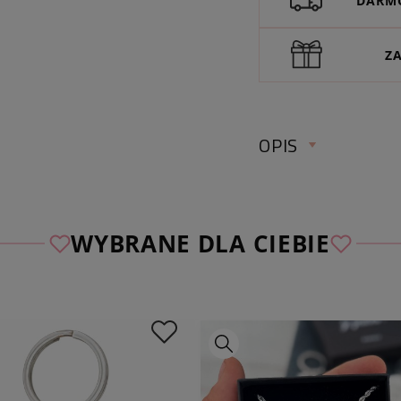
DARMO
Z
OPIS
WYBRANE DLA CIEBIE
✅ Sprawdź wymiary
długość całkowita 
kolor:
srebrny
szerokość łańcusz