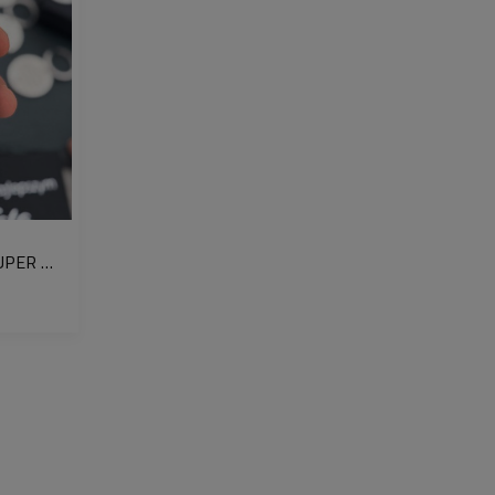
óby 925
3 g)
lnika:
27 mm x 50 mm
y jednej sztuki produktu bez pudełka
i chcesz je dodać, wybierz w koszyku
 prezent”. W uwagach do zamówienia
PROSTOKĄTNY NASZYJNIK SUPER PREZENT DLA TATY NIEŚMIERTELNIK GRAWER ZE ZDJĘCIA W TECHNICE MONEY PRINT
r graweru wybierasz.
 charakter z klasycznym
łańcuszkiem
róby 925 z nieśmiertelnikiem
—
m, który łączy ponadczasowy design
lizacji.
ykonana w Polsce z wysokiej jakości
e jej trwałość, blask i odporność na
ie. Nieśmiertelnik o wymiarach
27