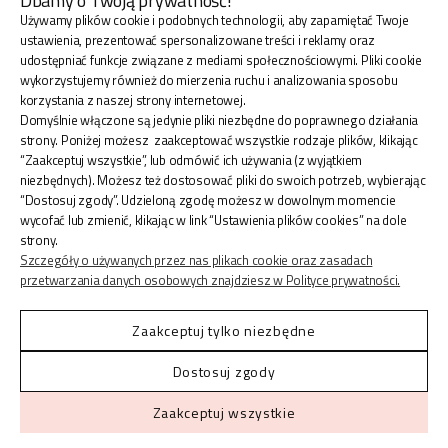
Dbamy o Twoją prywatność!
Używamy plików cookie i podobnych technologii, aby zapamiętać Twoje
BLINK SHOP Joanna Pradellok
, Dominów ul. Brylantowa
ustawienia, prezentować spersonalizowane treści i reklamy oraz
18 20-388 Lublin Polska
udostępniać funkcje związane z mediami społecznościowymi. Pliki cookie
wykorzystujemy również do mierzenia ruchu i analizowania sposobu
korzystania z naszej strony internetowej.
Domyślnie włączone są jedynie pliki niezbędne do poprawnego działania
strony. Poniżej możesz zaakceptować wszystkie rodzaje plików, klikając
“Zaakceptuj wszystkie”, lub odmówić ich używania (z wyjątkiem
ZAKUPY
niezbędnych). Możesz też dostosować pliki do swoich potrzeb, wybierając
“Dostosuj zgody”. Udzieloną zgodę możesz w dowolnym momencie
wycofać lub zmienić, klikając w link “Ustawienia plików cookies” na dole
INFORMACJE
strony.
Szczegóły o używanych przez nas plikach cookie oraz zasadach
przetwarzania danych osobowych znajdziesz w Polityce prywatności.
KONTO
Zaakceptuj tylko niezbędne
Dostosuj zgody
Shoper.pl
© 2026 Blinkshop ®
Zaakceptuj wszystkie
Made with
by
Mamezi Studio