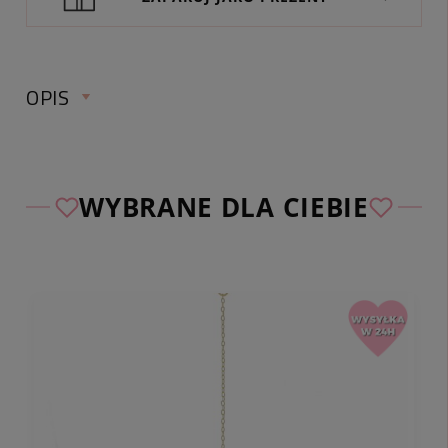
OPIS
NASZYJNIK CELEBRYTKA ZŁOTA
PRÓBA 585 SKRZYDŁO BODY CHAIN
WYBRANE DLA CIEBIE
✅ Sprawdź szczegóły i opis produktu:
obwód
:
regulacja:
długość ozdoby:
kruszec:
waga: