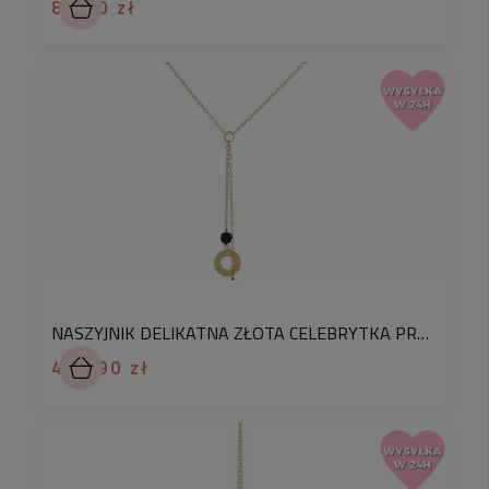
86,90 zł
✅
✅
Dlaczego warto kupić u nas złotą biżuterię
:
sprzedajemy złotą 14 karatową biżuterię próby 585
NASZYJNIK DELIKATNA ZŁOTA CELEBRYTKA PRÓBA 585 BLASZKA
pochodzącą wyłącznie od polskich producentów
415,90 zł
każdy produkt ze złota jest zapakowany w ozdobne
pudełko i gotowy do wręczenia jako prezent. Możesz
dodatkowo spersonalizować swoje zamówienie
o
kartkę prezentową
z wybraną przez Ciebie
dedykacją. Podczas składania zamówienia podaj jej
numer w komentarzu. Potrzebujesz czegoś więcej?