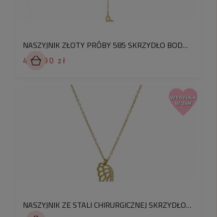
zapięcie:
wysokiej jakości biżuterii ze złota próby 585
NASZYJNIK ZŁOTY PRÓBY 585 SKRZYDŁO BODY CHAIN
kobiece, delikatne i modne
490,90 zł
dodatki
✅
✅
NASZYJNIK ZE STALI CHIRURGICZNEJ SKRZYDŁO Z KRYSZTAŁKAMI