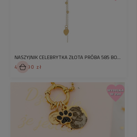
Wybierz jedno z wysokiej jakości
pudełek
jubilerskich
z ozdobnym, złoconym napisem.
jesteśmy jedną z największych firm w Polsce
zajmującej się sprzedażą biżuterii w sieci z ponad
200 000 zadowolonych klientów
gwarantujemy najwyższą jakość biżuterii i najnowsze
kolekcje
dołączysz do super społeczności ponad 150 000
obserwatorów na naszym instagramie, która
NASZYJNIK CELEBRYTKA ZŁOTA PRÓBA 585 BODY CHAIN SERDUSZKA
inspiruje się wzajemnie swoimi stylizacjami
455,90 zł
jakości
✅