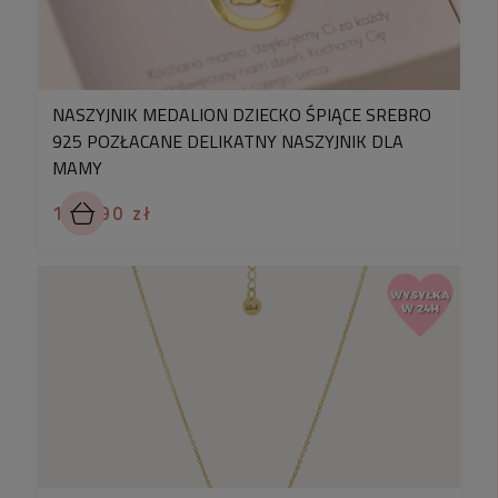
✅
NASZYJNIK MEDALION DZIECKO ŚPIĄCE SREBRO
925 POZŁACANE DELIKATNY NASZYJNIK DLA
MAMY
199,90 zł
✅
Poniżej zamieszczamy cechy probiercze
nadawane przez Urzędy Probiercze dla wyrobów ze
wszystkich metali szlachetnych.