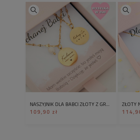
NASZYJNIK DLA BABCI ZŁOTY Z GRAWEREM DWUSTRONNYM I PERŁĄ HODOWLANĄ PLUS ŻYCZENIA
109,90 zł
114,9