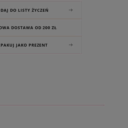
DAJ DO LISTY ŻYCZEŃ
WA DOSTAWA OD 200 ZŁ
APAKUJ JAKO PREZENT
ą wizytówkę z osobistą dedykacją
torskich projektów. Nie