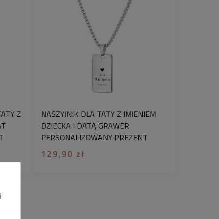
uteria to także niezwykły prezent,
że poświęciliśmy czas na wybór
 co sprawia, że upominek staje się
y i wyjątkowy. Chcesz zobaczyć jak
s powstawania produktów -
 instagram.
 prezent był wyjątkowy? Skorzystaj
wania na prezent!
Wybierz jedno z
h. Dodatkowo bezpłatnie możesz
TATY Z
NASZYJNIK DLA TATY Z IMIENIEM
je zamówienie o ozdobny kartonik z
AT
DZIECKA I DATĄ GRAWER
tarzu do zamówienia podaj numer
T
PERSONALIZOWANY PREZENT
 galerii, a my zapakujemy na nią
129,90 zł
 Pakowanie prezentów dla Waszych
przyjemność
j