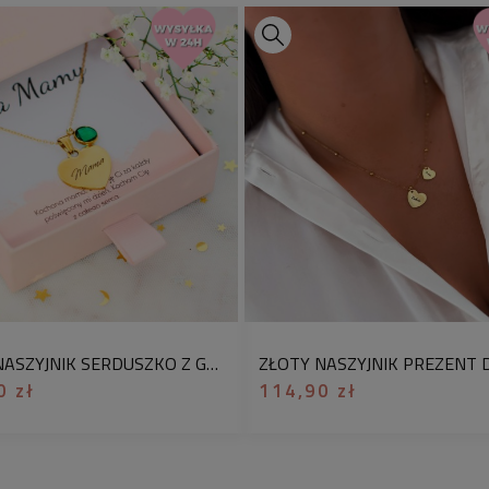
zapomnij
dodać jej 
podać wybranego n
zamówienia
✅ Sprawdź wymiary
długość naszyjnika
cm)
długość ozdoby:
ok.
kolor:
srebrny, biały
łańcuszek:
ankier d
materiał:
stal chiru
ZŁOTY NASZYJNIK SERDUSZKO Z GRAWEREM I KRYSZTAŁKIEM PREZENT DLA MAMY STAL CHIRURGICZNA
0 zł
114,90 zł
uwagi:
prosimy o pod
odwrocie naszyjnika
imiona wnuków - jeś
podanie ich w uwag