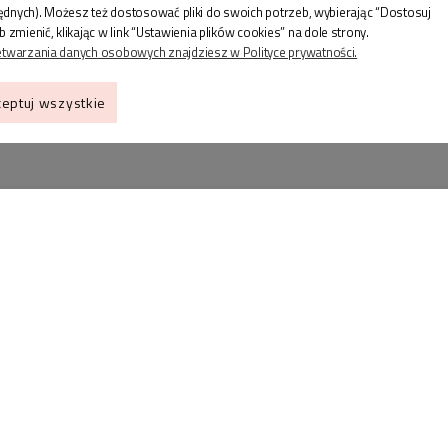
będnych). Możesz też dostosować pliki do swoich potrzeb, wybierając “Dostosuj
enić, klikając w link “Ustawienia plików cookies” na dole strony.
etwarzania danych osobowych znajdziesz w Polityce prywatności.
eptuj wszystkie
ZAKUPY
IN
Jak wybrać rozmiar
Kon
pierścionka?
OPI
towa
Jak wybrać rozmiar
GSP
bransoletki?
pro
Mapa strony
Blo
FAQ
Ust