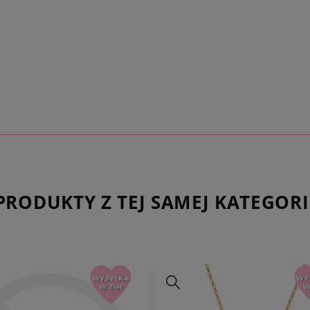
produkcji o mocy 50 
wykonywanych na plo
wyraźne precyzyjne k
przede wszystkim
n
noszenia.
Wykonuje
którego używają pa
znakowania biżuterii
sprawia, że każda sz
precyzyjnie wykonan
♡
Biżuteria z podan
lub grafiką do wyg
PRODUKTY Z TEJ SAMEJ KATEGORI
Personalizacja biżute
wyjątkowego charakte
nie tylko pełni rolę 
emocji, wspomnień c
doskonały sposób na
oddania dla naszych b