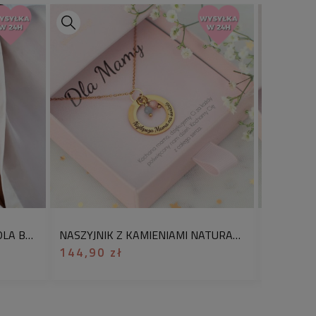
w koszyku do zakupionej biżuterii
i
umeru w komentarzu do
:
:
ok. 47 cm (w tym regulacja ok. 5
 2 cm
iamentowany
rgiczna, perła hodowlana
ZŁOTY NASZYJNIK PREZENT DLA BABCI Z SERDUSZKAMI IMIĘ WNUKA STAL SZLACHETNA
NASZYJNIK Z KAMIENIAMI NATURALNYMI PERSONALIZOWANY PREZENT Z GRAWEREM DLA MAMY NAJLEPSZA MAMA
144,90 zł
139,90
anie imienia Babci do graweru. Na
 wygrawerować możemy inicjały bądź
li mamy je wykonać prosimy o
ach podczas składania zamówienia