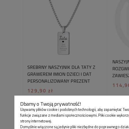
NASZYJ
SREBRNY NASZYJNIK DLA TATY Z
ROZGWI
GRAWEREM IMION DZIECI I DAT
ZAWIES
PERSONALIZOWANY PREZENT
114,9
129,90 zł
Dbamy o Twoją prywatność!
Używamy plików cookie i podobnych technologii, aby zapamiętać Two
funkcje związane z mediami społecznościowymi. Pliki cookie wykorz
strony internetowej.
Domyślnie włączone są jedynie pliki niezbędne do poprawnego działa