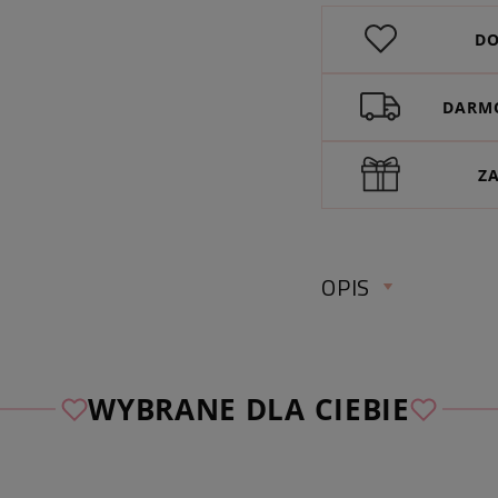
DO
DARMO
Z
OPIS
WYBRANE DLA CIEBIE
♡
Wybierz bezpłatn
spośród naszych au