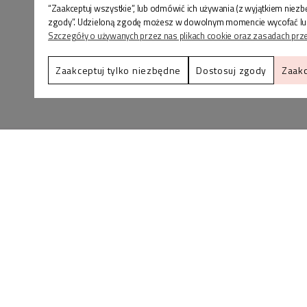
“Zaakceptuj wszystkie”, lub odmówić ich używania (z wyjątkiem niez
zgody”. Udzieloną zgodę możesz w dowolnym momencie wycofać lub zmi
Szczegóły o używanych przez nas plikach cookie oraz zasadach prz
Zaakceptuj tylko niezbędne
Dostosuj zgody
Zaakc
BLINK SHOP Joanna Pradellok
, Dominów ul. Brylan
18 20-388 Lublin Polska