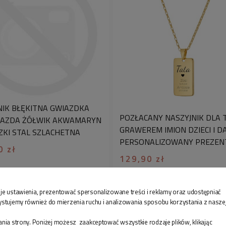
Personalizowana biż
ponieważ pokazuje, 
szczególnego detalu,
bardziej wartościow
wygląda cały proce
zapraszamy na nasz
♡
Chcesz żeby Twój
z naszej usługi
pako
NIK BŁĘKITNA GWIAZDKA
pudełek jubilerskic
POZŁACANY NASZYJNIK DLA 
AZDA ŻÓŁWIK AKWAMARYN
spersonalizować swo
GRAWEREM IMION DZIECI I D
ZKI STAL SZLACHETNA
dedykacją. W komen
PERSONALIZOWANY PREZEN
kartki prezentowej z
0 zł
129,90 zł
zakupiony produkt.
bliskich to dla nas 
je ustawienia, prezentować spersonalizowane treści i reklamy oraz udostępniać
ystujemy również do mierzenia ruchu i analizowania sposobu korzystania z nasze
nia strony. Poniżej możesz zaakceptować wszystkie rodzaje plików, klikając