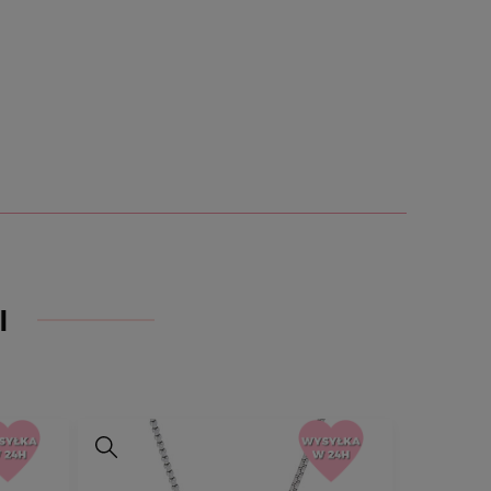
W. Nasze projekty różnią się od tych
terach grawerujących tym, że mają
ontury, wyraźny głęboki ślad i
ie ścierają się podczas
my grawery tym samym laserem
ństwowe urzędy probiercze do
.
Ręcznie rysujemy
nasze projekty co
tuka staje się niepowtarzalną,
ą pamiątką.
ymi przez klienta literkami, tekstem
rawerowania
nie podlega zwrotowi.
I
rii to jedyny sposób na nadanie jej
ru. Dzięki personalizacji, biżuteria
ozdoby, lecz także
staje się wyrazem
zy istotnych chwil w życiu.
Jest to
 wyrażenie indywidualności, uczuć i
liskich.