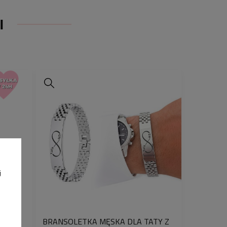
 i wykonanych bez filtrów. Najlepiej
ety lub zbliżenia twarzy, a
I
fie przedstawiające dziadka z
. Dobre zdjęcie pozwala w pełni
ter relacji, co przekłada się na
ńcowy graweru.
ZYJNIK JEST WYJĄTKOWY
e zdjęciem to coś więcej niż biżuteria.
, która przypomina o bliskich
hwilach i więziach, które mają
e. Minimalistyczna forma sprawia, że
elegancki, dyskretny i ponadczasowy,
o osobisty.
j
EZENT
aczeniu w koszyku opcji „zapakuj
jnik pakowany jest w eleganckie
TATY Z
BRANSOLETKA MĘSKA DLA TATY Z