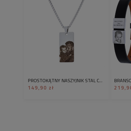
PROSTOKĄTNY NASZYJNIK STAL CHIRURGICZNA 316L WYJĄTKOWY PREZENT DLA NIEGO NIEŚMIERTELNIK GRAWER Z TWOJEGO ZDJĘCIA W TECHNICE MONEY PRINT
149,90 zł
219,9