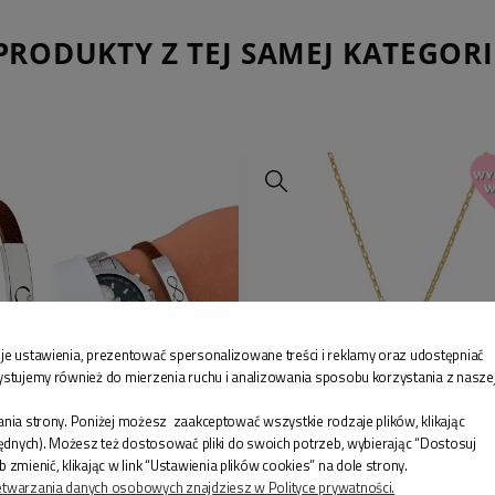
dobrze doświetlonych
sprawdzają się portr
PRODUKTY Z TEJ SAMEJ KATEGORI
szczególnie fotogra
wnukiem lub wnukami
oddać emocje i charak
wyjątkowy efekt ko
DLACZEGO TEN NAS
Mini nieśmiertelnik z
To osobista pamiątka
osobach, wspólnych c
największe znaczeni
naszyjnik pozostaje 
je ustawienia, prezentować spersonalizowane treści i reklamy oraz udostępniać
a jednocześnie bardz
ystujemy również do mierzenia ruchu i analizowania sposobu korzystania z nasze
PAKOWANIE NA PR
nia strony. Poniżej możesz zaakceptować wszystkie rodzaje plików, klikając
będnych). Możesz też dostosować pliki do swoich potrzeb, wybierając “Dostosuj
Na życzenie, po zazn
enić, klikając w link “Ustawienia plików cookies” na dole strony.
jako prezent”, naszy
LETKA MĘSKA SKÓRZANA
POZŁACANY NASZYJNIK DLA 
etwarzania danych osobowych znajdziesz w Polityce prywatności.