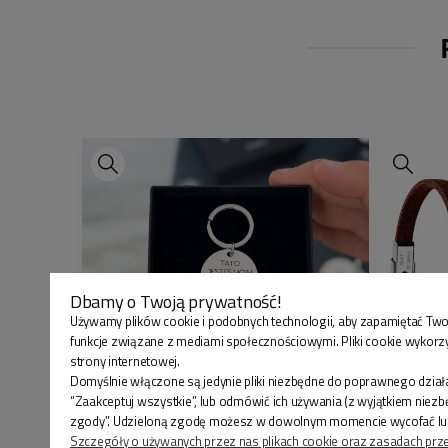
Dbamy o Twoją prywatność!
Używamy plików cookie i podobnych technologii, aby zapamiętać Two
funkcje związane z mediami społecznościowymi. Pliki cookie wykorz
strony internetowej.
Domyślnie włączone są jedynie pliki niezbędne do poprawnego działa
“Zaakceptuj wszystkie”, lub odmówić ich używania (z wyjątkiem niez
zgody”. Udzieloną zgodę możesz w dowolnym momencie wycofać lub zmi
BRELOK DLA TATY Z GRAWEREM –
BRANSO
Szczegóły o używanych przez nas plikach cookie oraz zasadach prz