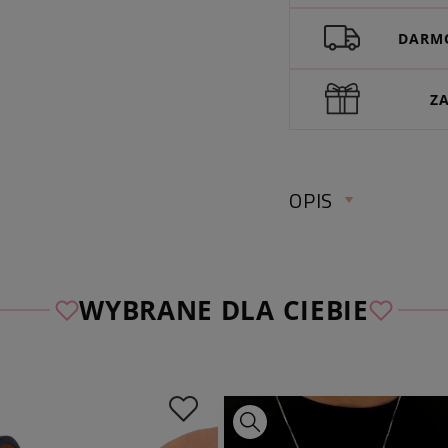
DARMO
Z
OPIS
WYBRANE DLA CIEBIE
✅ Sprawdź wymiary
długość
:
ok. 61
wymiary zawieszki: