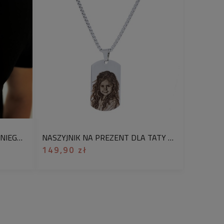
ńczyk
urgiczna
graweru prosimy o wysłanie na
odając w tytule numer zamówienia
zt naszyjnika bez pudełka
 chcesz je dodać, wybierz w
NASZYJNIK NA PREZENT DLA NIEGO Z GRAWEREM OCZU ZE ZDJĘCIA PERSONALIZOWANY NASZYJNIK STAL SREBRNY
NASZYJNIK NA PREZENT DLA TATY NIEŚMIERTELNIK GRAWER ZE ZDJĘCIA W TECHNICE MONEY PRINT
kuj jako prezent”.
149,90 zł
 wygrawerować dodatkowo: imię,
, inicjały, nazwę członka rodziny np.
. Lublin 12.03.2024. Ten model
eż w wersji bez graweru.
ze zdjęciem to osobisty, symboliczny
 z myślą o dziadku i wyjątkowej