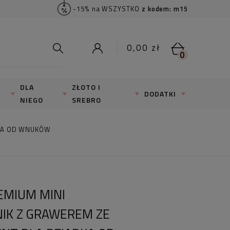
-15% na WSZYSTKO
z kodem: m15
0,00 zł
0
DLA
ZŁOTO I
DODATKI
NIEGO
SREBRO
DKA OD WNUKÓW
EMIUM MINI
NIK Z GRAWEREM ZE