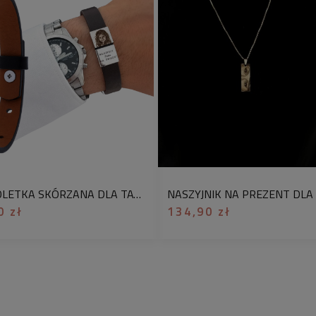
regulacja:
brak
typ zapięcia:
karabi
kolor:
srebrny
materiały:
stal chir
uwagi: zdjęcie do 
info@blinkshop.pl
p
Oferta dotyczy 1 s
prezentowego. Jeśli
BRANSOLETKA SKÓRZANA DLA TATY Z GRAWEREM ZDJĘCIA I DEDYKACJĄ – PERSONALIZOWANA, CZARNA, CIEMNY BRĄZ, SKÓRA NATURALNA
koszyku opcję „zapa
0 zł
134,90 zł
Na odwrocie możemy
imię i nazwisko, datę
tata, lokalizację np
dostępny jest równi
Mini nieśmiertelnik 
naszyjnik stworzony