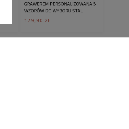
premium. Pudełka posiadają certyfikat
RAWER
GRAWEREM PERSONALIZOWANA 5
ą w Danii, co potwierdza dbałość o
T
WZORÓW DO WYBORU STAL
e oraz wysoką jakość wykonania.
SZLACHETNA 316L
179,90 zł
FORMACJE
KONTO