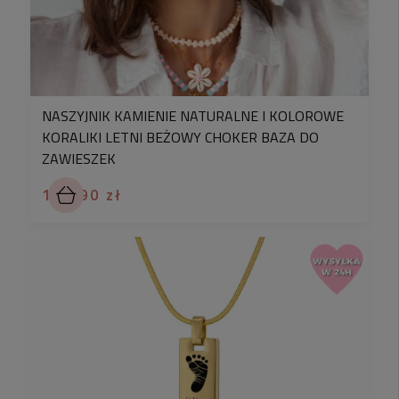
między innymi wpływem światła.
✅
Czy stal chirurgiczna rdzewieje?
-Nie, Jest odporna na korozję
– nie rdzewieje.
NASZYJNIK KAMIENIE NATURALNE I KOLOROWE
KORALIKI LETNI BEŻOWY CHOKER BAZA DO
ZAWIESZEK
139,90 zł