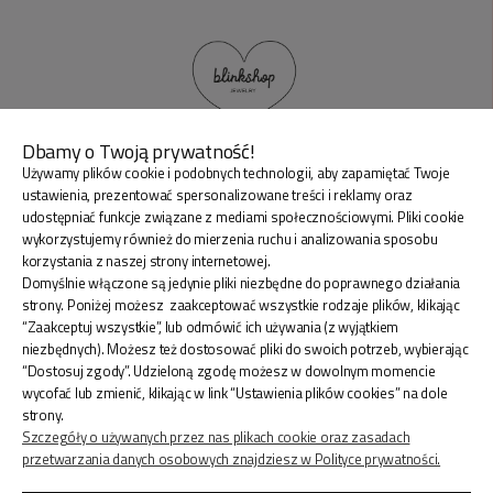
Dbamy o Twoją prywatność!
Używamy plików cookie i podobnych technologii, aby zapamiętać Twoje
BLINK SHOP Joanna Pradellok
, Dominów ul. Brylantowa
ustawienia, prezentować spersonalizowane treści i reklamy oraz
18 20-388 Lublin Polska
udostępniać funkcje związane z mediami społecznościowymi. Pliki cookie
wykorzystujemy również do mierzenia ruchu i analizowania sposobu
korzystania z naszej strony internetowej.
Domyślnie włączone są jedynie pliki niezbędne do poprawnego działania
strony. Poniżej możesz zaakceptować wszystkie rodzaje plików, klikając
“Zaakceptuj wszystkie”, lub odmówić ich używania (z wyjątkiem
ZAKUPY
niezbędnych). Możesz też dostosować pliki do swoich potrzeb, wybierając
“Dostosuj zgody”. Udzieloną zgodę możesz w dowolnym momencie
wycofać lub zmienić, klikając w link “Ustawienia plików cookies” na dole
INFORMACJE
strony.
Szczegóły o używanych przez nas plikach cookie oraz zasadach
przetwarzania danych osobowych znajdziesz w Polityce prywatności.
KONTO