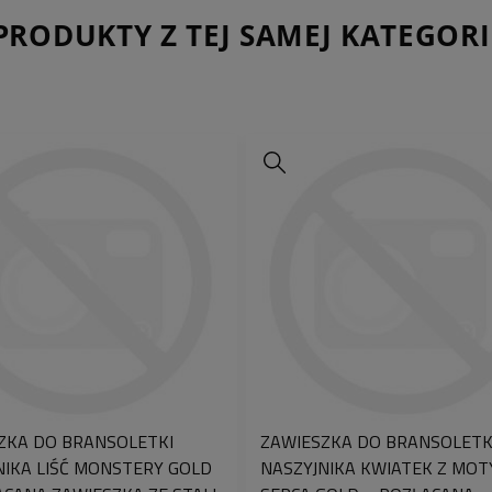
produkcji o mocy 30 
PRODUKTY Z TEJ SAMEJ KATEGORI
wykonywanych na plo
wyraźne precyzyjne k
przede wszystkim
n
noszenia.
Wykonuje
którego używają pa
znakowania biżuterii
sprawia, że każda sz
precyzyjnie wykonan
♡
Pamiętaj, że
jeśl
na indywidualny pr
dodatku, czas reali
robocze
. Każda sztu
stworzona specjalnie
przez klienta literka
wygrawerowania
ni
ZKA DO BRANSOLETKI
ZAWIESZKA DO BRANSOLETK
Personalizacja biżute
NIKA LIŚĆ MONSTERY GOLD
NASZYJNIKA KWIATEK Z MO
wyjątkowego charakte