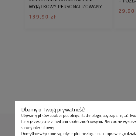
– POZŁ
WYJĄTKOWY PERSONALIZOWANY
CHIRUR
29,90
PREZENT
139,90 zł
Dbamy o Twoją prywatność!
Używamy plików cookie i podobnych technologii, aby zapamiętać Two
funkcje związane z mediami społecznościowymi. Pliki cookie wykorz
strony internetowej.
Domyślnie włączone są jedynie pliki niezbędne do poprawnego działa