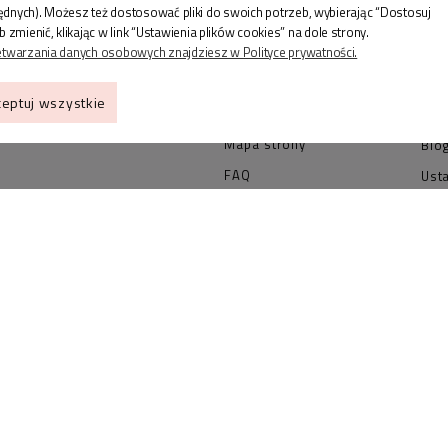
bliskich to dla nas 
będnych). Możesz też dostosować pliki do swoich potrzeb, wybierając “Dostosuj
Jak wybrać rozmiar
Kon
enić, klikając w link “Ustawienia plików cookies” na dole strony.
pierścionka?
etwarzania danych osobowych znajdziesz w Polityce prywatności.
OPI
towa
Jak wybrać rozmiar
GSP
eptuj wszystkie
bransoletki?
pro
Mapa strony
Blo
FAQ
Ust
nkshop.pl
Zwroty i reklamacje
Poli
O nas
Reg
Status przesyłki
Czas i koszty dostawy
Formy płatności
Regulamin