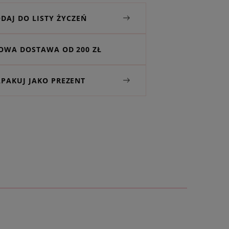
DAJ DO LISTY ŻYCZEŃ
WA DOSTAWA OD 200 ZŁ
APAKUJ JAKO PREZENT
ALI ZAWIESZKI Z GRAWEREM
OLOROWE KRYSZTAŁKI
ą wizytówkę z osobistą dedykacją
orskich projektów. Nie