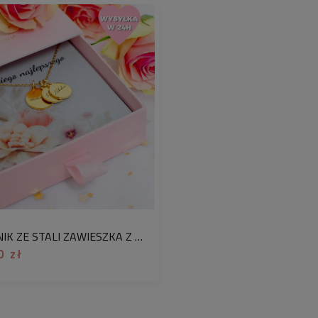
zapomnij
dodać jej 
podać wybranego nu
długość naszyjnika
kolor:
złoty, kolorow
różowy, czarny, biał
średnica zawieszki
materiał:
stal chiru
uwaga: oferta doty
zawieszkami i jedn
Dotyczy jednego kry
NASZYJNIK ZE STALI ZAWIESZKA Z GRAWEREM MAMA Z DZIEĆMI PERSONALIZACJA IMIONA
komentarzu do zam
0 zł
Potrzebujesz innej
długość w komenta
dopasujemy łańcus