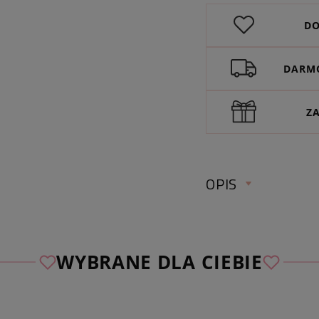
DO
DARMO
Z
OPIS
NASZYJNIK ZE ST
MAMA DZIECKO K
WYBRANE DLA CIEBIE
PERSONALIZACJA
♡
Wybierz bezpłatn
spośród naszych aut