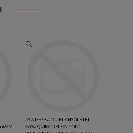
W. Nasze projekty różnią się od tych
I
terach grawerujących tym, że mają
ontury, wyraźny głęboki ślad i
ie ścierają się podczas
my grawery tym samym laserem
ństwowe urzędy probiercze do
.
Ręcznie rysujemy
nasze projekty co
tuka staje się niepowtarzalną,
ą pamiątką.
i zdecydujesz się
ojekt to dla wykonania Twojego
zacji dla może wynosić 3 dni
ka jest niepowtarzalna i wyjątkowa -
 dla Ciebie. Biżuteria z podanymi
mi, tekstem lub grafiką do
e podlega zwrotowi
.
I
ZAWIESZKA DO BRANSOLETKI
rii to jedyny sposób na nadanie jej
TYWEM
NASZYJNIKA DELFIN GOLD –
ru. Dzięki personalizacji, biżuteria