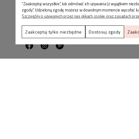
“Zaakceptuj wszystkie”, lub odmówić ich używania (z wyjątkiem niez
zgody”. Udzieloną zgodę możesz w dowolnym momencie wycofać lub zmi
Szczegóły o używanych przez nas plikach cookie oraz zasadach prz
BLINK SHOP Joanna Pradellok
, Dominów ul. Brylan
Zaakceptuj tylko niezbędne
Dostosuj zgody
Zaakc
18 20-388 Lublin Polska
Zadzwoń do nas
lub napisz
+48 536-088-901
info@bli