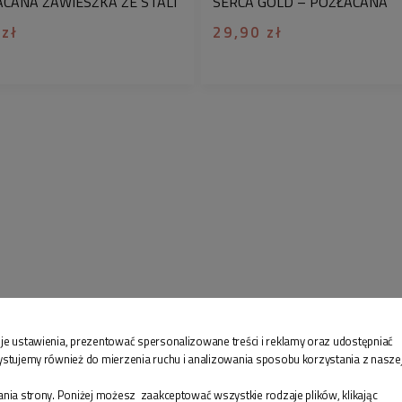
ACANA ZAWIESZKA ZE STALI
SERCA GOLD – POZŁACANA
nie tylko pełni rolę 
GICZNEJ
ZAWIESZKA ZE STALI
 zł
29,90 zł
emocji, wspomnień c
CHIRURGICZNEJ
doskonały sposób na
oddania dla naszych b
Personalizowana biż
ponieważ pokazuje, 
szczególnego detalu,
bardziej wartościow
wygląda cały proce
zapraszamy na nasz
♡
Chcesz żeby Twój
z naszej usługi
pako
pudełek jubilerskic
spersonalizować swo
dedykacją. W komen
je ustawienia, prezentować spersonalizowane treści i reklamy oraz udostępniać
ystujemy również do mierzenia ruchu i analizowania sposobu korzystania z nasze
kartki prezentowej z
ZAKUPY
IN
zakupiony produkt.
nia strony. Poniżej możesz zaakceptować wszystkie rodzaje plików, klikając