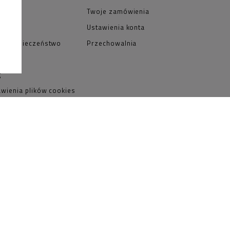
przyjemność
takt
Twoje zamówienia
NIE
Ustawienia konta
R bezpieczeństwo
Przechowalnia
duktów
g
awienia plików cookies
tyka prywatności
ulamin