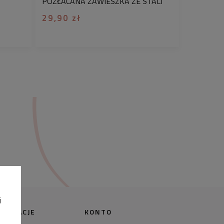
POZŁACANA ZAWIESZKA ZE STALI
ozdoby, lecz także
staje się wyrazem
CHIRURGICZNEJ
29,90 zł
zy istotnych chwil w życiu.
Jest to
 wyrażenie indywidualności, uczuć i
liskich.
uteria to także niezwykły prezent,
że poświęciliśmy czas na wybór
 co sprawia, że upominek staje się
y i wyjątkowy. Chcesz zobaczyć jak
s powstawania produktów -
 instagram.
 prezent był wyjątkowy? Skorzystaj
wania na prezent!
Wybierz jedno z
h. Dodatkowo bezpłatnie możesz
je zamówienie o ozdobny kartonik z
tarzu do zamówienia podaj numer
j
 galerii, a my zapakujemy na nią
FORMACJE
KONTO
 Pakowanie prezentów dla Waszych