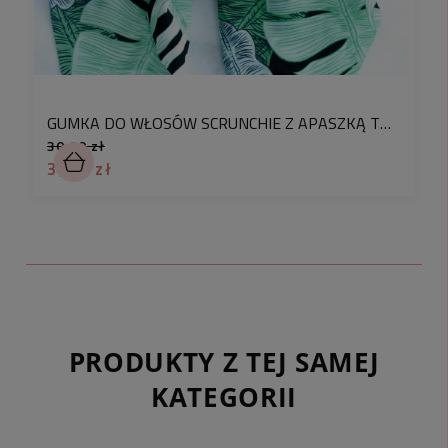
GUMKA DO WŁOSÓW SCRUNCHIE Z APASZKĄ TROPIKALNE KWIATY KOLOR CZARNY
30,90 zł
3,90 zł
PRODUKTY Z TEJ SAMEJ
KATEGORII