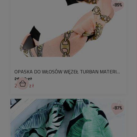
-89%
OPASKA DO WŁOSÓW WĘZEŁ TURBAN MATERIAŁOWA KOLOR BRZOSKWINIOWY
26,90 zł
2,90 zł
-87%