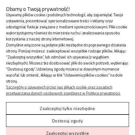
Dbamy o Twoją prywatność!
Używamy plików cookie i podobnych technologii, aby zapamiętać Twoje
BLINK SHOP Joanna Pradellok
, Dominów ul. Brylantowa
ustawienia, prezentować spersonalizowane treści i reklamy oraz
18 20-388 Lublin Polska
udostępniać funkcje związane z mediami społecznościowymi. Pliki cookie
wykorzystujemy również do mierzenia ruchu i analizowania sposobu
korzystania z naszej strony internetowej.
Domyślnie włączone są jedynie pliki niezbędne do poprawnego działania
strony. Poniżej możesz zaakceptować wszystkie rodzaje plików, klikając
“Zaakceptuj wszystkie”, lub odmówić ich używania (z wyjątkiem
ZAKUPY
niezbędnych). Możesz też dostosować pliki do swoich potrzeb, wybierając
“Dostosuj zgody”. Udzieloną zgodę możesz w dowolnym momencie
wycofać lub zmienić, klikając w link “Ustawienia plików cookies” na dole
INFORMACJE
strony.
Szczegóły o używanych przez nas plikach cookie oraz zasadach
przetwarzania danych osobowych znajdziesz w Polityce prywatności.
KONTO
Zaakceptuj tylko niezbędne
Dostosuj zgody
Shoper.pl
© 2026 Blinkshop ®
Zaakceptuj wszystkie