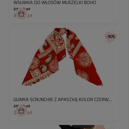
WSUWKA DO WŁOSÓW MUSZELKI BOHO
29,90 zł
3,90 zł
-90%
GUMKA SCRUNCHIE Z APASZKĄ KOLOR CZERWONY WZORY
28,90 zł
2,90 zł