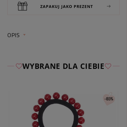
ZAPAKUJ JAKO PREZENT
OPIS
OPASKA DO WŁOSÓW WĘZEŁ
WZORKI BOHO KOLOR RÓŻOWY
WYBRANE DLA CIEBIE
szerokość:
ok. 4 cm
długość/obwód:
ok. 43 cm
kolor przedmiotu:
różowy, mix kolorów
-83%
materiał:
materiał
Opaska do włosów z najnowszej kolekcji pomoże
Wam w łatwy sposób zmienić swój styl, będzie