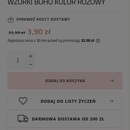
WZORKI BOHO KOLOR RÓŻOWY
SPRAWDŹ KOSZT DOSTAWY
3,90 zł
32,90 zł
Najniższa cena z 30 dni przed tą promocją:
32,90 zł
Jeżeli produkt j
30 dni, wyświetl
momentu, kiedy 
sprzedaży.
DODAJ DO KOSZYKA
DODAJ DO LISTY ŻYCZEŃ
DARMOWA DOSTAWA OD 200 ZŁ