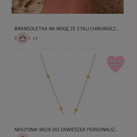
Szerokość ozdoby:
ok. 1,8 cm
Kolor:
złoty
BRANSOLETKA NA NOGĘ ZE STALI CHIRURGICZNEJ BLASZKI KOLOR ZŁOTY
Materiał:
stal chirurgiczna 316L
80,90 zł
Oferta dotyczy 1 szt. naszyjnika,
nie dotyczy
pudełka prezentowego.
♡
Podaruj wyjątkowej osobie naszyjnik z sercem,
wyrażającym Twoją miłość. Niezależnie od okazji,
nasz naszyjnik b
ędzie wyjątkowym prezentem dla
Twojej mamy
, który doceni jako wyraz Twojej
miłości i szacunku.
Minimalistyczny design
naszego naszyjnika
sprawia, że doskonale pasuje do różnych stylizacji -
od codziennego looku po eleganckie wieczorne
kreacje.
NASZYJNIK BAZA DO ZAWIESZEK PERSONALIZOWANY – ZŁOTY POD CHARMSY I ZAWIESZKI GRAWEROWANE SPLOT ANKIER Z KULKAMI OTWIERANE SERCE OZDOBNE
♡
Idealny pomysł na
prezent.