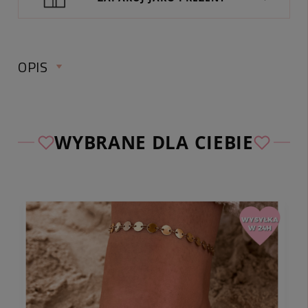
OPIS
POZŁACANY ŁAŃCUSZEK Z SERCEM DLA
MAMY ZE STALI CHIRURGICZNEJ
WYBRANE DLA CIEBIE
♡
Wybierz bezpłatną wizytówkę z osobistą
dedykacją spośród naszych autorskich projektów.
Nie zapomnij
dodać jej w koszyku do zakupionej
biżuterii
i podać wybranego numeru w komentarzu
do zamówienia.
✅ Sprawdź wymiary naszyjnika:
Długość całkowita:
ok. 50 cm ( w tym regulacja
ok. 5 cm )