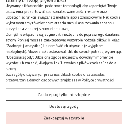
Dbamy o Twoją prywatność!
Używamy plików cookie i podobnych technologii, aby zapamiętać Twoje
BLINK SHOP Joanna Pradellok
, Dominów ul. Brylantowa
ustawienia, prezentować spersonalizowane treści i reklamy oraz
18 20-388 Lublin Polska
udostępniać funkcje związane z mediami społecznościowymi. Pliki cookie
wykorzystujemy również do mierzenia ruchu i analizowania sposobu
korzystania z naszej strony internetowej.
Domyślnie włączone są jedynie pliki niezbędne do poprawnego działania
strony. Poniżej możesz zaakceptować wszystkie rodzaje plików, klikając
“Zaakceptuj wszystkie”, lub odmówić ich używania (z wyjątkiem
ZAKUPY
niezbędnych). Możesz też dostosować pliki do swoich potrzeb, wybierając
“Dostosuj zgody”. Udzieloną zgodę możesz w dowolnym momencie
wycofać lub zmienić, klikając w link “Ustawienia plików cookies” na dole
INFORMACJE
strony.
Szczegóły o używanych przez nas plikach cookie oraz zasadach
przetwarzania danych osobowych znajdziesz w Polityce prywatności.
KONTO
Zaakceptuj tylko niezbędne
Dostosuj zgody
Shoper.pl
© 2026 Blinkshop ®
Zaakceptuj wszystkie
Made with
by
Mamezi Studio