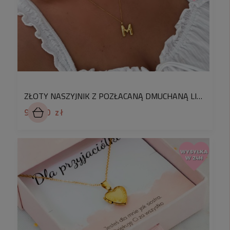
-Nie, jest odporna na utlenianie –
nie zmienia
koloru w trakcie użytkowania.
Biżuteria ze stali
posiada swoją własną ochronę UV, która
uniemożliwia zmiany kolorystyczne spowodowane
między innymi wpływem światła.
✅
Czy stal chirurgiczna rdzewieje?
-Nie, Jest odporna na korozję
– nie rdzewieje.
ZŁOTY NASZYJNIK Z POZŁACANĄ DMUCHANĄ LITERKĄ ZE STALI CHIRURGICZNEJ
99,90 zł