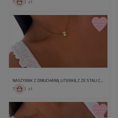
79,90 zł
Chcesz żeby Twój prezent był wyjątkowy?
Skorzystaj z naszej usługi
pakowania na
prezent!
Wybierz jedno z pudełek jubilerskich.
Dodatkowo bezpłatnie możesz spersonalizować
swoje zamówienie o ozdobny kartonik z dedykacją.
W komentarzu do zamówienia podaj numer kartki
prezentowej z galerii, a my zapakujemy na nią
zakupiony produkt. Pakowanie prezentów dla
Waszych bliskich to dla nas przyjemność.
Oto odpowiedzi na najczęstsze pytania
dotyczące naszych produktów:
NASZYJNIK Z DMUCHANĄ LITERKĄ Z ZE STALI CHIRURGICZNEJ POZŁACANEJ
✅
Czy stal chirurgiczna uczula?
74,90 zł
- Nie, Jest hipoalergiczna – mogą ją nosić osoby
cierpiące na
alergię kontaktową
✅
Czy stal chirurgiczna zmienia kolor?