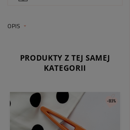
OPIS
SPINKA DO WŁOSÓW KWIATY KRYSZTAŁKI
PRODUKTY Z TEJ SAMEJ
ŻÓŁTE
KATEGORII
Długość:
Szerokość:
Kolor:
-83%
Materiał
Typ zapięcia:
Taki dodatek podkreśli każdą stylizację!