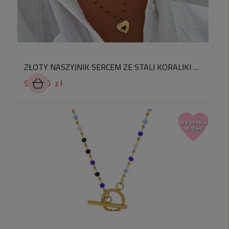
Oferta dotyczy 1 sztuki produktu, bez opakowania
prezentowego. Jeśli chcesz je dodać, wybierz w
koszyku opcję
„zapakuj jako prezent”
.
Subtelny i elegancki naszyjnik typu choker
wykonany z pozłacanej stali chirurgicznej 316L,
ZŁOTY NASZYJNIK SERCEM ZE STALI KORALIKI CZARNE EMALIA
która charakteryzuje się trwałością i odpornością
94,90 zł
na codzienne użytkowanie. Ten delikatny model
łączy w sobie klasykę z nowoczesnym designem –
doskonale sprawdzi się zarówno w stylizacjach
codziennych, jak i wieczorowych.
Naszyjnik zdobią
drobne złote koraliki
oraz
większe czerwone, fasetowane elementy
, które
pięknie odbijają światło i dodają biżuterii
wyjątkowego blasku. Dzięki temu choker podkreśla
linię szyi i dekolt, wnosząc nutę elegancji do każdej
stylizacji. Możesz nosić go samodzielnie lub łączyć
z innymi naszyjnikami, tworząc modne, warstwowe