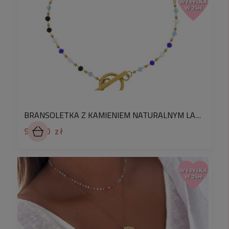
naszyjnik do Twoich potrzeb,
eleganckie opakowanie prezentowe dostępne
na życzenie.
Prosty, stylowy i zawsze modny – ten naszyjnik
to ponadczasowy dodatek, który podkreśli Twój
styl i doda uroku każdej stylizacji.
BRANSOLETKA Z KAMIENIEM NATURALNYM LAPIS LAZULI STAL CHIRURGICZNA POZŁACANA 316L
92,90 zł