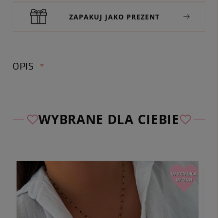
ZAPAKUJ JAKO PREZENT
OPIS
WYBRANE DLA CIEBIE
Sprawdź wymiary naszyjnika:
obwód:
ok. 45 cm (w tym regulacja ok. 5 cm)
kolor:
złoty, wiśniowy
materiał:
pozłacana stal chirurgiczna 316L, jadeit
wiśniowy