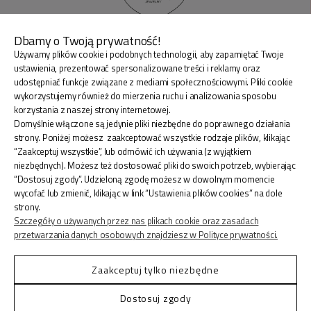
Dbamy o Twoją prywatność!
Używamy plików cookie i podobnych technologii, aby zapamiętać Twoje
BLINK SHOP Joanna Pradellok
, Dominów ul. Brylantowa
ustawienia, prezentować spersonalizowane treści i reklamy oraz
18 20-388 Lublin Polska
udostępniać funkcje związane z mediami społecznościowymi. Pliki cookie
wykorzystujemy również do mierzenia ruchu i analizowania sposobu
korzystania z naszej strony internetowej.
Domyślnie włączone są jedynie pliki niezbędne do poprawnego działania
strony. Poniżej możesz zaakceptować wszystkie rodzaje plików, klikając
“Zaakceptuj wszystkie”, lub odmówić ich używania (z wyjątkiem
ZAKUPY
niezbędnych). Możesz też dostosować pliki do swoich potrzeb, wybierając
“Dostosuj zgody”. Udzieloną zgodę możesz w dowolnym momencie
wycofać lub zmienić, klikając w link “Ustawienia plików cookies” na dole
INFORMACJE
strony.
Szczegóły o używanych przez nas plikach cookie oraz zasadach
przetwarzania danych osobowych znajdziesz w Polityce prywatności.
KONTO
Zaakceptuj tylko niezbędne
Dostosuj zgody