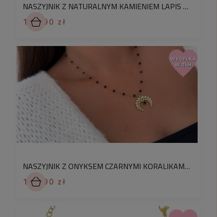
zestawy.
NASZYJNIK Z NATURALNYM KAMIENIEM LAPIS LAZULI POZŁACANA STAL CHIRURGICZNA 316L
W kolekcji znajdziesz również bransoletkę do
114,90 zł
kompletu, dzięki czemu możesz stworzyć spójną i
elegancką całość.
Dlaczego warto wybrać ten naszyjnik?
wykonany z pozłacanej stali chirurgicznej
316L – trwały i odporny na codzienne
noszenie,
połączenie czerwonych i złotych koralików –
efektowny kontrast i piękny połysk,
subtelny design pasujący na każdą okazję,
możliwość noszenia solo lub w zestawie z
innymi naszyjnikami,
NASZYJNIK Z ONYKSEM CZARNYMI KORALIKAMI I AŻUROWYM KSIĘŻYCEM ZE STALI CHIRURGICZNEJ
opcja stworzenia kompletu z bransoletką,
104,90 zł
biżuteria wykonywana ręcznie w Polsce –
kupujesz bezpośrednio od twórcy,
możliwość personalizacji – dostosujemy