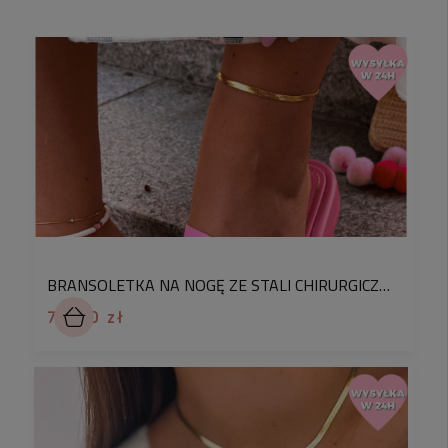
✅
Sprawdź wymiary bransoletki
długość całkowita:
max. ok. 25,5 cm ( w tym
regulacja ok. 4,5 cm)
kolor:
złoty
materiał:
pozłacana stal chirurgiczna 316L
Szukasz modnych i trwałych dodatków, które będą
Ci towarzyszyć podczas letnich szaleństw? Jesteś
we właściwym miejscu! Ten model bransoletki ze
stali szlachetnej nawet przy kontakcie z morską
wodą zachowa wszystkie swoje właściwości.
BRANSOLETKA NA NOGĘ ZE STALI CHIRURGICZNEJ PŁASKA ŻMIJKA KOLOR ZŁOTY
78,90 zł
Zobacz co konkretnie zyskujesz kupując ten
produkt:
✅
Już po rozpakowaniu paczki zauważysz
najwyższą jakość bransoletki dzięki czemu nie