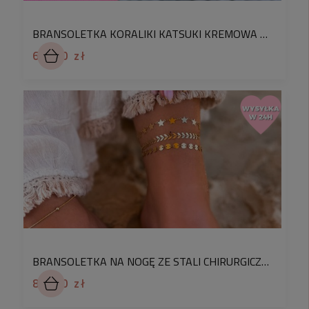
✅
śledząc nasze media społecznościowe będziesz
BRANSOLETKA KORALIKI KATSUKI KREMOWA Z PALMĄ STAL CHIRURGICZNA
na bieżąco informowana o aktualnych
akcjach
69,90 zł
promocyjnych i innych niespodziankach
Dla kogo jest ta bestsellerowa bransoletka?
Bransoletka ze stali jest idealnym rozwiązaniem,
jeżeli należysz do którejś z poniższych grup:
✅
kochasz modę
✅
stawiasz na jakość
✅
szukasz bestsellerowych dodatków
✅
chcesz sprawić wyjątkowy prezent bliskiej
osobie
BRANSOLETKA NA NOGĘ ZE STALI CHIRURGICZNEJ GWIAZDKI KOLOR ZŁOTY
Oto odpowiedzi na najczęstsze pytania
83,90 zł
dotyczące naszych produktów: