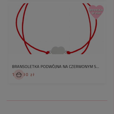
✅
Czy stal chirurgiczna uczula?
- Nie, Jest hipoalergiczna – mogą ją nosić osoby
cierpiące na
alergię kontaktową
✅
Czy stal chirurgiczna zmienia kolor?
-Nie, jest odporna na utlenianie –
nie zmienia
koloru w trakcie użytkowania.
Biżuteria ze stali
posiada swoją własną ochronę UV, która
uniemożliwia zmiany kolorystyczne spowodowane
między innymi wpływem światła.
BRANSOLETKA PODWÓJNA NA CZERWONYM SZNURU SREBRO PRÓBA 925 SERCE NIESKOŃCZONOŚĆ
✅
Czy stal chirurgiczna rdzewieje?
180,90 zł
-Nie, Jest odporna na korozję
– nie rdzewieje.
✅
Jak wygląda złocenie stali?
-Złocenie wykonane jest galwanicznie, w
metodzie IPG czyli Iron Plating Gold - polegającej
na napyleniu powierzchni biżuterii kombinacją