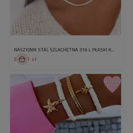
będziesz mogła się doczekać żeby ją założyć.
✅
Nie zapomnieliśmy o modnym designie, co
pozwoli Ci na uzupełnienie swojej stylizacji o
dodatek wpisujący się w aktualnie trendy!
✅
Możesz wykorzystać to, że profesjonalnie
zapakowaliśmy ten model dzięki czemu możesz
NASZYJNIK STAL SZLACHETNA 316 L PŁASKI KOLOR ZŁOTY ŻMIJKA
podarować go jako prezent bliskiej osobie.
89,90 zł
To nie wszystko. Poznaj listę bonusów
Tak jak Ty uwielbiamy prezenty, dlatego jeżeli
zdecydujesz się na dołączenie do grona naszych
klientek otrzymasz wartościowe
bonusy
. Co mamy
na myśli? Oto one:
✅
rabat
na kolejne zakupy
✅
dołączysz do
super społeczności ponad 150
000 obserwatorów na naszym instagramie
, która
inspiruje się wzajemnie swoimi stylizacjami