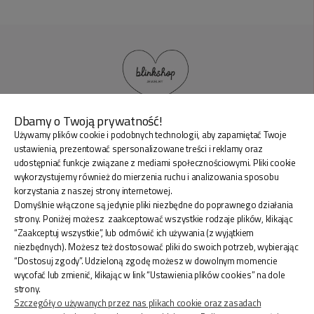
Dbamy o Twoją prywatność!
Używamy plików cookie i podobnych technologii, aby zapamiętać Twoje
BLINK SHOP Joanna Pradellok
, Dominów ul. Brylantowa
ustawienia, prezentować spersonalizowane treści i reklamy oraz
18 20-388 Lublin Polska
udostępniać funkcje związane z mediami społecznościowymi. Pliki cookie
wykorzystujemy również do mierzenia ruchu i analizowania sposobu
korzystania z naszej strony internetowej.
Domyślnie włączone są jedynie pliki niezbędne do poprawnego działania
strony. Poniżej możesz zaakceptować wszystkie rodzaje plików, klikając
“Zaakceptuj wszystkie”, lub odmówić ich używania (z wyjątkiem
ZAKUPY
niezbędnych). Możesz też dostosować pliki do swoich potrzeb, wybierając
“Dostosuj zgody”. Udzieloną zgodę możesz w dowolnym momencie
wycofać lub zmienić, klikając w link “Ustawienia plików cookies” na dole
INFORMACJE
strony.
Szczegóły o używanych przez nas plikach cookie oraz zasadach