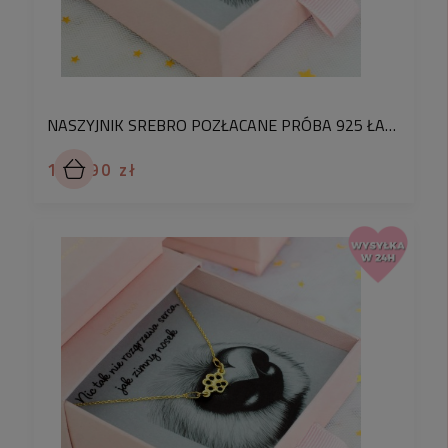
NASZYJNIK SREBRO POZŁACANE PRÓBA 925 ŁAŃCUSZEK Z MINI ŁAPKĄ WYSADZANĄ RÓŻOWYMI KRYSZTAŁKAMI PRECIOSA PREZENT DLA PSIEJ MAMY
179,90 zł