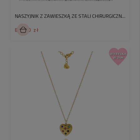
NASZYJNIK Z ZAWIESZKĄ ZE STALI CHIRURGICZNEJ SERDUSZKA Z KRYSZTAŁKAMI PREZENT DLA NIEJ
89,90 zł