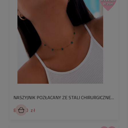
NASZYJNIK POZŁACANY ZE STALI CHIRURGICZNEJ 316L Z ZIELONYMI KRYSZTAŁKAMI I KORALIKAMI – DELIKATNA BIŻUTERIA DLA KOBIET
89,90 zł