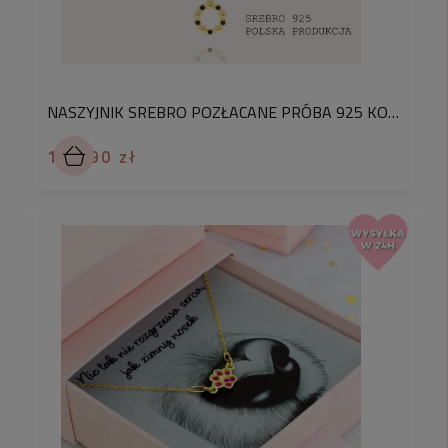
NASZYJNIK SREBRO POZŁACANE PRÓBA 925 KOŁO SERDUSZKA WYSADZANE CZARNYMI KRYSZTAŁKAMI PRECIOSA
164,90 zł