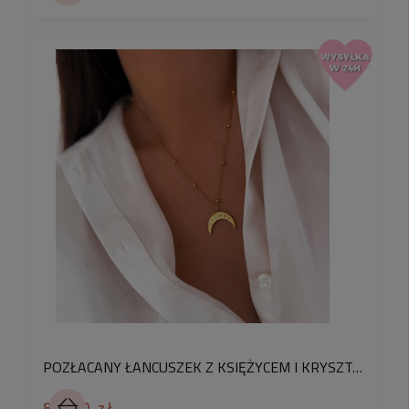
POZŁACANY ŁANCUSZEK Z KSIĘŻYCEM I KRYSZTAŁKAMI WISIOR MOON STAL KOLOR ZŁOTY
84,90 zł