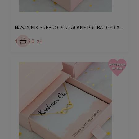
NASZYJNIK SREBRO POZŁACANE PRÓBA 925 ŁAŃCUSZEK Z ŁAPKĄ WYSADZANĄ BIAŁYMI KRYSZTAŁKAMI PRECIOSA PREZENT DLA PSIEJ MAMY
199,90 zł