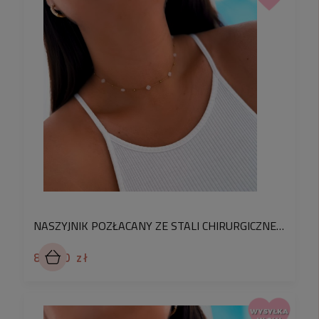
NASZYJNIK POZŁACANY ZE STALI CHIRURGICZNEJ 316L Z LAWENDOWYMI KRYSZTAŁKAMI I KORALIKAMI – DELIKATNA BIŻUTERIA DLA KOBIET
89,90 zł