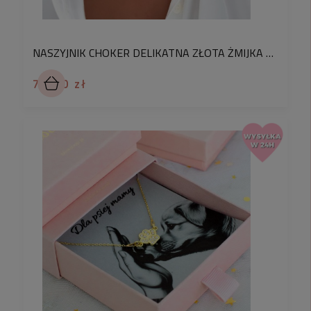
NASZYJNIK CHOKER DELIKATNA ZŁOTA ŻMIJKA Z GWIAZDKĄ ZE STALI CHIRURGICZNEJ
79,90 zł