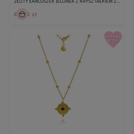
ZŁOTY ŁAŃCUSZEK JELONEK Z KRYSZTAŁKIEM ZE STALI CHIRURGICZNEJ
89,90 zł