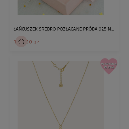
ŁAŃCUSZEK SREBRO POZŁACANE PRÓBA 925 NASZYJNIK NIESKOŃCZONOŚĆ Z KRYSZTAŁKAMI
179,90 zł