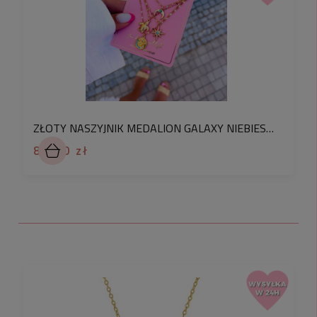
ZŁOTY NASZYJNIK MEDALION GALAXY NIEBIESKIE KRYSZTAŁKI ZE STALI CHIRURGICZNEJ
84,90 zł