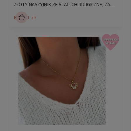
ZŁOTY NASZYJNIK ZE STALI CHIRURGICZNEJ ZAWIESZKA RÓŻA WIATRÓW CZARNY KRYSZTAŁEK
84,90 zł