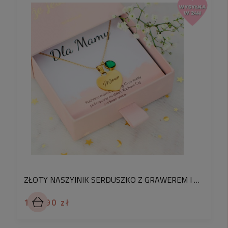
ZŁOTY NASZYJNIK SERDUSZKO Z GRAWEREM I KRYSZTAŁKIEM PREZENT DLA MAMY STAL CHIRURGICZNA
114,90 zł