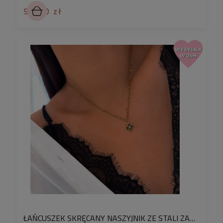
94,90 zł
ŁAŃCUSZEK SKRĘCANY NASZYJNIK ZE STALI ZAWIESZKA KWIATEK CZARNE KRYSZTAŁKI