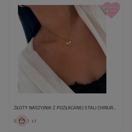
ZŁOTY NASZYJNIK Z POZŁACANEJ STALI CHIRURGICZNEJ Z KOKARDKĄ BIAŁE KRYSZTAŁKI
84,90 zł