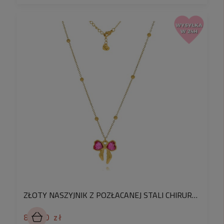
ZŁOTY NASZYJNIK Z POZŁACANEJ STALI CHIRURGICZNEJ Z KOKARDKĄ RÓŻOWE KRYSZTAŁKI
84,90 zł