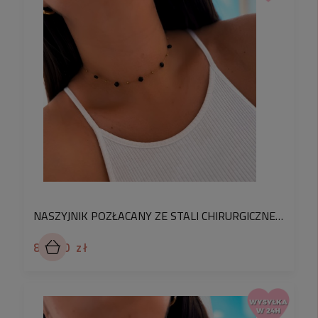
NASZYJNIK POZŁACANY ZE STALI CHIRURGICZNEJ 316L Z CZARNYMI KRYSZTAŁKAMI I ZŁOTYMI KORALIKAMI – ELEGANCKA BIŻUTERIA DLA KOBIET
89,90 zł