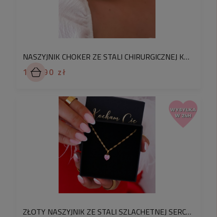
NASZYJNIK CHOKER ZE STALI CHIRURGICZNEJ KRYSZTAŁKI BIAŁE
102,90 zł
ZŁOTY NASZYJNIK ZE STALI SZLACHETNEJ SERCE KRYSZTAŁEK KOLOR RÓŻOWY