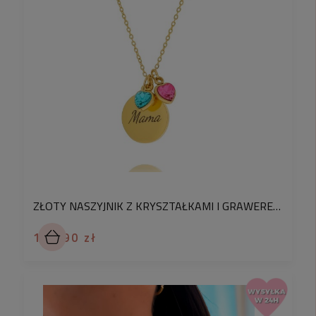
ZŁOTY NASZYJNIK Z KRYSZTAŁKAMI I GRAWEREM IMION DZIECIE PREZENT DLA MAMY STAL CHIRURGICZNA
119,90 zł