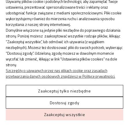
Używamy plików cookie i podobnych technologii, aby zapamiętać Twoje
ustawienia, prezentować spersonalizowane treści i reklamy oraz
udostępniać funkcje związane z mediami społecznościowymi. Pliki cookie
wykorzystujemy również do mierzenia ruchu i analizowania sposobu
korzystania z naszej strony internetowej.
Domyślnie włączone są jedynie pliki niezbędne do poprawnego działania
strony. Poniżej możesz zaakceptować wszystkie rodzaje plików, klikając
“Zaakceptuj wszystkie”, lub odmówić ich używania (z wyjątkiem
NASZYJNIK SREBRO POZŁACANE PRÓBA 925 ŁAŃCUSZEK Z MINI ŁAPKĄ WYSADZANĄ BIAŁYMI KRYSZTAŁKAMI PRECIOSA PREZENT DLA PSIEJ MAMY
niezbędnych). Możesz też dostosować pliki do swoich potrzeb, wybierając
“Dostosuj zgody”. Udzieloną zgodę możesz w dowolnym momencie
179,90 zł
wycofać lub zmienić, klikając w link “Ustawienia plików cookies” na dole
strony.
Szczegóły o używanych przez nas plikach cookie oraz zasadach
przetwarzania danych osobowych znajdziesz w Polityce prywatności.
Zaakceptuj tylko niezbędne
Dostosuj zgody
Zaakceptuj wszystkie