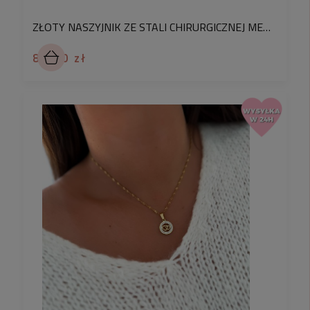
ZŁOTY NASZYJNIK ZE STALI CHIRURGICZNEJ MEDALION Z SERDUSZKIEM WYSADZANY KRYSZTAŁKAMI
89,90 zł