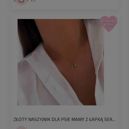
ZŁOTY NASZYJNIK DLA PSIE MAMY Z ŁAPKĄ SERDSZUKIEM I KRYSZTAŁKI STAL CHIRURGICZNA