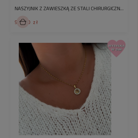
NASZYJNIK Z ZAWIESZKĄ ZE STALI CHIRURGICZNEJ SERCE ZE SKRZYDŁAMI I KRYSZTAŁKAMI
94,90 zł