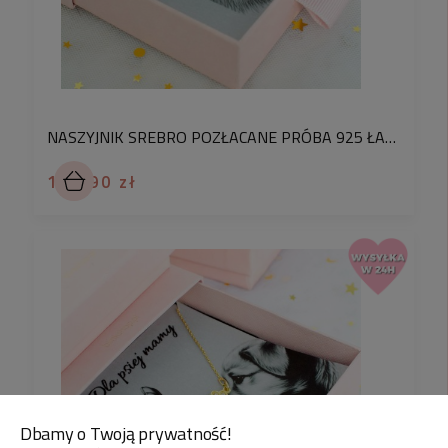
NASZYJNIK SREBRO POZŁACANE PRÓBA 925 ŁAŃCUSZEK Z MINI ŁAPKĄ WYSADZANĄ CZARNYMI KRYSZTAŁKAMI PRECIOSA PREZENT DLA PSIEJ MAMY
184,90 zł
Dbamy o Twoją prywatność!