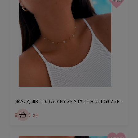
NASZYJNIK POZŁACANY ZE STALI CHIRURGICZNEJ 316L Z RÓŻOWYMI KRYSZTAŁKAMI I KORALIKAMI – DELIKATNA BIŻUTERIA DLA KOBIET
89,90 zł