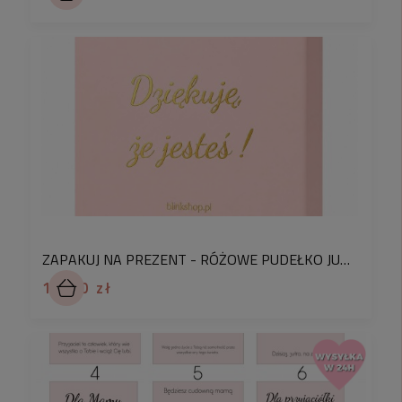
Cechy Pudełka:
Opakowanie wypełnione welurową gąbką dla
ochrony biżuterii.
Ozdobny, złocony napis umieszczony na
górze pudełka.
Bezpłatna Personalizacja:
Chcemy, aby Twój
prezent był jeszcze bardziej wyjątkowy. Dlatego
oferujemy bezpłatną personalizację wnętrza
pudełka dzięki dodatkowemu ozdobnemu
kartonikowi z dedykacją. W komentarzu do
zamówienia podaj numer wizytówki prezentowej z
ZAPAKUJ NA PREZENT - RÓŻOWE PUDEŁKO JUBILERSKIE DZIĘKUJE ŻE JESTEŚ
naszej galerii, a my dodatkowo zapakujemy na nią
14,90 zł
zakupiony produkt. To idealny sposób, aby dodać
do prezentu nutę osobistego miłości i
wdzięczności.
Pakowanie z Radością:
Pakowanie prezentów dla
Waszych bliskich to dla nas przyjemność!