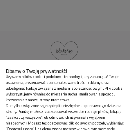
Dbamy o Twoją prywatność!
Używamy plików cookie i podobnych technologii, aby zapamiętać Twoje
BLINK SHOP Joanna Pradellok
, Dominów ul. Brylantowa
ustawienia, prezentować spersonalizowane treści i reklamy oraz
18 20-388 Lublin Polska
udostępniać funkcje związane z mediami społecznościowymi. Pliki cookie
wykorzystujemy również do mierzenia ruchu i analizowania sposobu
korzystania z naszej strony internetowej.
Domyślnie włączone są jedynie pliki niezbędne do poprawnego działania
strony. Poniżej możesz zaakceptować wszystkie rodzaje plików, klikając
“Zaakceptuj wszystkie”, lub odmówić ich używania (z wyjątkiem
ZAKUPY
niezbędnych). Możesz też dostosować pliki do swoich potrzeb, wybierając
“Dostosuj zgody”. Udzieloną zgodę możesz w dowolnym momencie