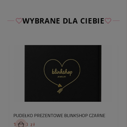
PUDEŁKO PREZENTOWE BIAŁE ZŁOTE
TŁOCZENIE WSZYSTKIEGO NAJLEPSZEGO
WYBRANE DLA CIEBIE
Pudełko Jubilerskie
Aby ułatwić Ci wyjątkowe chwile obdarowywania
bliskich prezentami, stworzyliśmy specjalny dział
pakowania na prezent. Teraz, wybierając opcję
pakowania, możesz jeszcze bardziej
spersonalizować swoje zakupy. Nasze pudełko
jubilerskie to nie tylko eleganckie opakowanie, ale
także wyraz miłości w każdym detalu.
Dzięki eleganckiemu, minimalistycznemu designowi,
pudełko doskonale sprawdzi się jako opakowanie
na prezent dla mężczyzn
.
Biel w połączeniu
ze złotym grawerem nadaje pudełku nowoczesny
i wyrafinowany wygląd, który z pewnością zrobi
PUDEŁKO PREZENTOWE BLINKSHOP CZARNE
wrażenie na obdarowanym.
14,90 zł