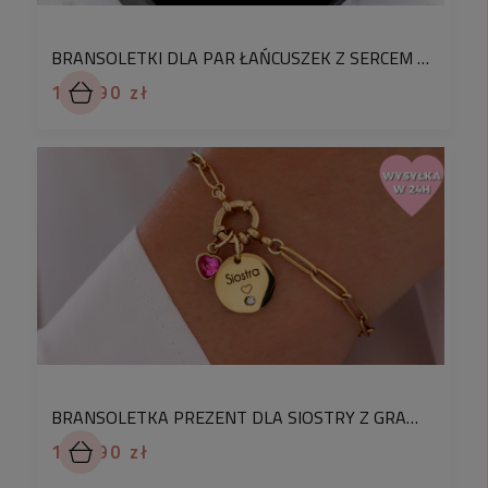
Blinkshop
BRANSOLETKI DLA PAR ŁAŃCUSZEK Z SERCEM NA MAGNES I KŁÓDKĄ GRAWER INICJAŁÓW
159,90 zł
BRANSOLETKA PREZENT DLA SIOSTRY Z GRAWEREM PERSONALIZOWANA ZŁOTA STAL CHIRURGICZNA
129,90 zł